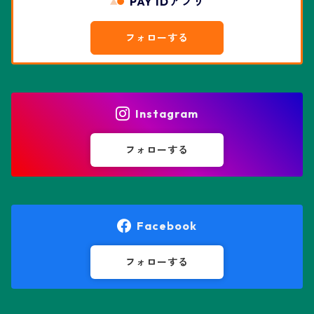
PAY IDアプリ
エスポストア属
ドルステニア属
綴化、モンスト兜
フォローする
エピテランサエ属
ハオルチア属
花園兜
エリオシケ属
パキポディウム属
ヒトデ兜(★Star Shape)
Instagram
オブレゴニア属
フェネストラリア属
鸞鳳玉
フォローする
オレオケレウス属
プセウドリトス属
オロヤ属
ペラルゴニウム属
Facebook
ギムノカクタス属
ボスウェリア属
フォローする
ギムノカリキウム属
モンソニア属