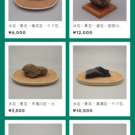
水石・景石・梅花石・ウブ石
水石・景石・姿石・安倍川
(B16) ※石のみ販売
石・鉄岩石・ウブ石 (B17) ※石
¥6,000
¥12,000
＋台座
水石・景石・天竜川石・土
水石・景石・真黒石・ウブ石
坡・ウブ石 (B14) ※石のみ販
(B15) ※石のみ販売
¥3,500
¥10,000
売