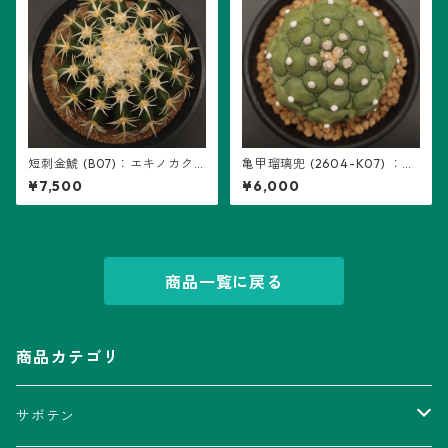
短刺金鯱 (B07)：エキノカク
亀甲瑠璃兜 (2604-K07) ：ア
タス属 ※実生
ストロフィツム属 ※実生
¥7,500
¥6,000
商品一覧に戻る
商品カテゴリ
サボテン