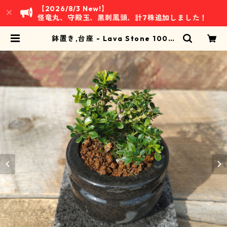
【2026/8/3 New!】
怪竜丸、守殿玉、黒刺鳳頭、計7株追加しました！
鉢置き,台座 - Lava Stone 100m
m角／1枚 | 万緑 BAN RYOKU