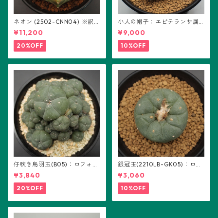
ネオン (2502-CNN04) ※訳あ
小人の帽子：エピテランサ属
り：ギムノカリキウム属 ※実
(B01)
¥11,200
¥9,000
生
20%OFF
10%OFF
仔吹き烏羽玉(B05)：ロフォフ
銀冠玉(2210LB-GK05)：ロフ
ォラ属
ォフォラ属 ※実生
¥3,840
¥3,060
20%OFF
10%OFF