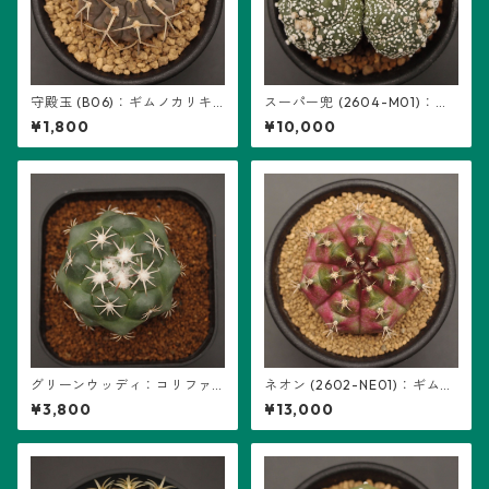
守殿玉 (B06)：ギムノカリキ
スーパー兜 (2604-M01)：ア
ウム属 ※実生
ストロフィツム属 ※実生、3頭
¥1,800
¥10,000
立ち
グリーンウッディ：コリファ
ネオン (2602-NE01)：ギムノ
ンタ属 (B14)
カリキウム属 ※実生
¥3,800
¥13,000