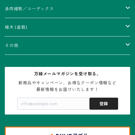
アストロフィツム属
多肉植物／コーデックス
瑠璃兜錦、兜丸錦
アリオカルプス属
アカベ属
植木 (盆栽)
V-type兜
ウィギンシア属
アロエ属
ムクロジ科：カエデ属
その他
大疣兜
エキノカクタス属
ガステリア属
ニレ科：ケヤキ属
鉢
万緑メールマガジンを受け取る。
大疣瑠璃兜
エキノケレウス属
コノフィツム属
水石・景石
新商品やキャンペーン、お得なクーポン情報など

最新情報をお届けいたします！
亀甲兜
エキノプシス属
センナ属
登録
赤花兜
エスコバリア属
チレコドン属
リザード・スキン兜