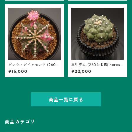
ピンク・ダイアモンド (2602-
亀甲兜丸 (2604-K15) hureso
PDM08)：ギムノカリキウム属
m鉢入り：アストロフィツム
¥16,000
¥22,000
属 ※実生
商品一覧に戻る
商品カテゴリ