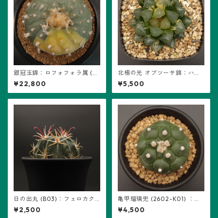
銀冠玉錦：ロフォフォラ属 (B
北極の光 オブツーサ錦：ハオ
04) ※扁平、多稜
ルチア属 (B01)
¥22,800
¥5,500
日の出丸 (B03)：フェロカク
亀甲瑠璃兜 (2602-K01) ：ア
タス属 ※実生
ストロフィツム属 ※実生
¥2,500
¥4,500