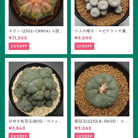
ネオン (2502-CNN04) ※訳あ
小人の帽子：エピテランサ属
り：ギムノカリキウム属 ※実
(B01)
¥11,200
¥9,000
生
20%OFF
10%OFF
仔吹き烏羽玉(B05)：ロフォフ
銀冠玉(2210LB-GK05)：ロフ
ォラ属
ォフォラ属 ※実生
¥3,840
¥3,060
20%OFF
10%OFF