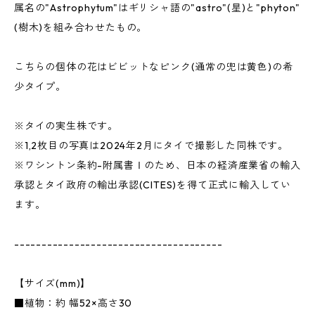
属名の"Astrophytum"はギリシャ語の"astro"(星)と"phyton"
(樹木)を組み合わせたもの。
こちらの個体の花はビビットなピンク(通常の兜は黄色)の希
少タイプ。
※タイの実生株です。
※1,2枚目の写真は2024年2月にタイで撮影した同株です。
※ワシントン条約-附属書Ⅰのため、日本の経済産業省の輸入
承認とタイ政府の輸出承認(CITES)を得て正式に輸入してい
ます。
--------------------------------------
【サイズ(mm)】
■植物：約 幅52×高さ30