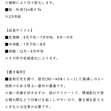
※植物により日々変化します。
■鉢：外径72×高さ74
※2.5号鉢
【成長サイクル】
■生育期：3月下旬〜7月中旬、9月〜11月
■半休眠：7月下旬〜8月
■休眠：12月〜3月中旬
※その年の気候変化によります。
【置き場所】
■直射日光を避け、遮光(30〜40%くらい)した風通しのよい
雨除けのある明るい屋外が最適です。
※強い光線を好みますが、肌がデリケートで、環境変化や急
な晴れ間などで日焼けを起こしやすいので、置き場を変える
ときなどは注意が必要です。