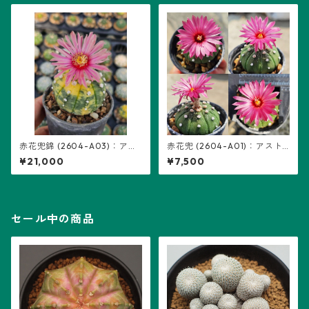
赤花兜錦 (2604-A03)：アス
赤花兜 (2604-A01)：アスト
トロフィツム属 ※実生
ロフィツム属 ※実生
¥21,000
¥7,500
セール中の商品