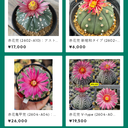
赤花兜 (2602-A10)：アスト
赤花兜 新昭和タイプ (2602-A
ロフィツム属 ※実生、五稜+複
04)：アストロフィツム属 ※
¥17,000
¥6,000
稜あり
実生
赤花亀甲兜 (2604-A04)：ア
赤花兜 V-type (2604-A0
ストロフィツム属 ※実生
2)：アストロフィツム属 ※実
¥26,000
¥19,500
生