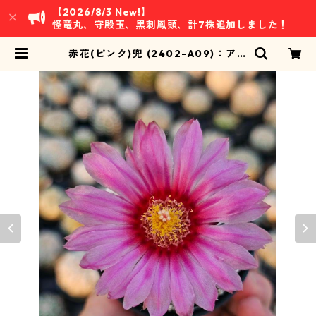
【2026/8/3 New!】
怪竜丸、守殿玉、黒刺鳳頭、計7株追加しました！
赤花(ピンク)兜 (2402-A09)：アス
トロフィツム属 ※実生 | 万緑 BAN R
YOKU