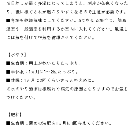
※日差しが弱く多湿になってしまうと、刺座が茶色くなった
り、後に根ぐされが起こりやすくなるので注意が必要です。
■冬場も乾燥気味にしてください。5℃を切る場合は、簡易
温室や一般温室を利用するか室内に入れてください。風通し
には気を付けて空気を循環させてください。
【水やり】
■生育期：用土が乾いたらたっぷり。
■半休眠：1ヵ月に1〜2回たっぷり。
■休眠：1ヵ月に2回くらいさっと控えめに。
※水のやり過ぎは根腐れや病気の原因となりますのでお気を
つけください。
【肥料】
■生育期に薄めの液肥を1ヵ月に1回与えてください。