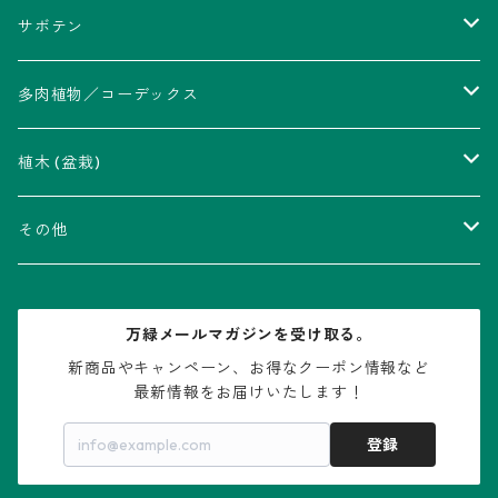
サボテン
アストロフィツム属
多肉植物／コーデックス
瑠璃兜錦、兜丸錦
アリオカルプス属
アカベ属
植木 (盆栽)
V-type兜
ウィギンシア属
アロエ属
ムクロジ科：カエデ属
その他
大疣兜
エキノカクタス属
ガステリア属
ニレ科：ケヤキ属
鉢
万緑メールマガジンを受け取る。
大疣瑠璃兜
エキノケレウス属
コノフィツム属
水石・景石
新商品やキャンペーン、お得なクーポン情報など

最新情報をお届けいたします！
亀甲兜
エキノプシス属
センナ属
登録
赤花兜