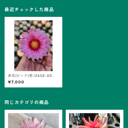
最近チェックした商品
赤花(ピンク)兜 (2402-A0
9)：アストロフィツム属 ※実
¥7,000
生
同じカテゴリの商品