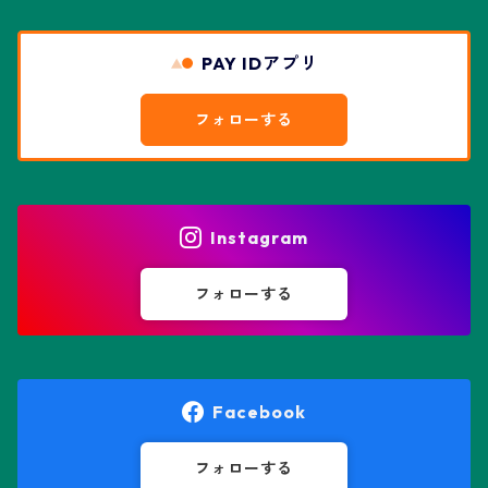
エスコバリア属
チレコドン属
リザード・スキン兜
PAY IDアプリ
エスポストア属
ドルステニア属
綴化、モンスト兜
フォローする
エピテランサエ属
ハオルチア属
花園兜
エリオシケ属
パキポディウム属
ヒトデ兜(★Star Shape)
Instagram
オブレゴニア属
フェネストラリア属
鸞鳳玉
フォローする
オレオケレウス属
プセウドリトス属
オロヤ属
ペラルゴニウム属
Facebook
ギムノカクタス属
ボスウェリア属
フォローする