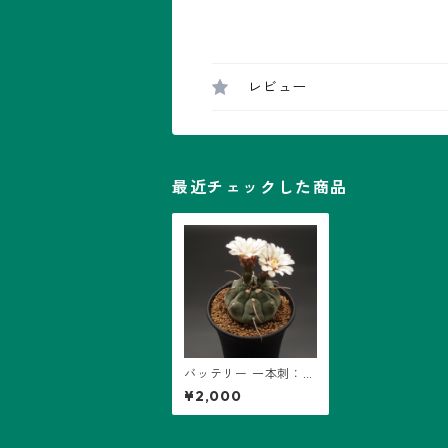
レビュー
最近チェックした商品
バッテリー 一本刺：ギ
ムノカリキウム属 (B1
¥2,000
0) ※実生