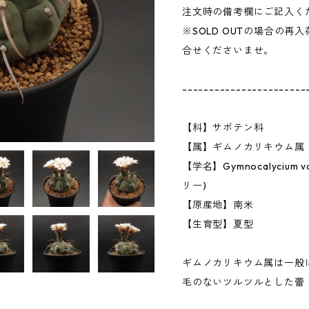
注文時の備考欄にご記入く
※SOLD OUTの場合の
合せくださいませ。
-----------------------
【科】サボテン科
【属】ギムノカリキウム属
【学名】Gymnocalycium
リー)
【原産地】南米
【生育型】夏型
ギムノカリキウム属は一般
毛のないツルツルとした蕾