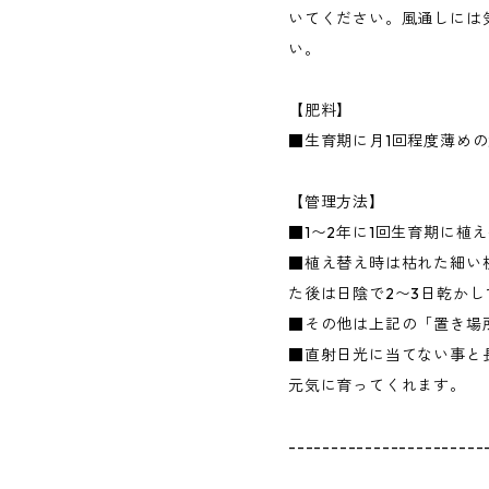
いてください。風通しには
い。
【肥料】
■生育期に月1回程度薄め
【管理方法】
■1〜2年に1回生育期に植
■植え替え時は枯れた細い
た後は日陰で2〜3日乾か
■その他は上記の「置き場
■直射日光に当てない事と
元気に育ってくれます。
-----------------------