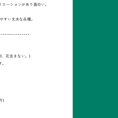
リエーションがあり面白い。
てやすい丈夫な品種。
---------------
(刺、花含まない。)
す。
月)