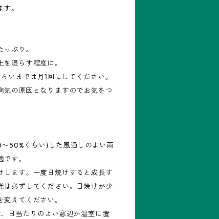
ます。
たっぷり。
土を湿らす程度に。
くらいまでは月1回にしてください。
病気の原因となりますのでお気をつ
0〜50%くらい)した風通しのよい雨
適です。
けします。一度日焼けすると成長す
光は必ずしてください。日焼けが少
を変えてください。
は、日当たりのよい窓辺か温室に置