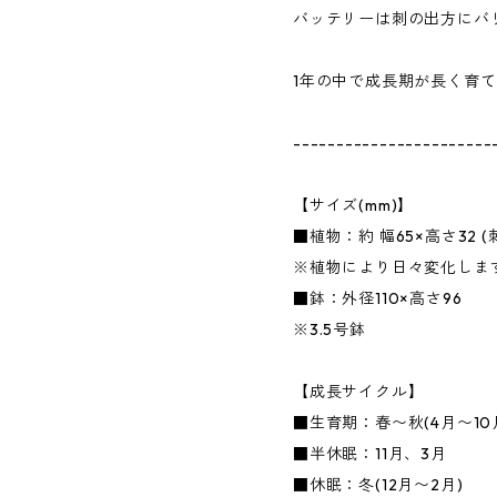
バッテリーは刺の出方にバ
1年の中で成長期が長く育
-----------------------
【サイズ(mm)】
■植物：約 幅65×高さ32 
※植物により日々変化しま
■鉢：外径110×高さ96
※3.5号鉢
【成長サイクル】
■生育期：春〜秋(4月〜10
■半休眠：11月、3月
■休眠：冬(12月〜2月)