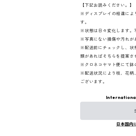
【下記お読みください。】
※ディスプレイの相違によ
す。
※状態は日々変化します。
※写真にない損傷や汚れが
※配送前にチェックし、状
類があればそちらを提案さ
※クロネコヤマト便にて鉢
※配送状況により枝、花柄
ございます。
Internationa
日本国内