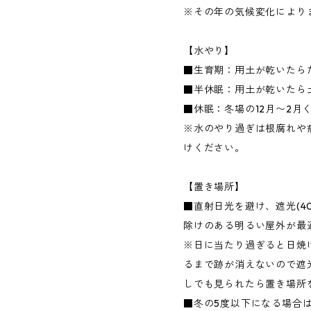
※その年の気候変化により
【水やり】
■生育期：用土が乾いたら
■半休眠：用土が乾いたら
■休眠：冬場の12月〜2月
※水のやり過ぎは根腐れや
けください。
【置き場所】
■直射日光を避け、遮光(4
除けのある明るい屋外が最
※日に当たり過ぎると日焼
るまで跡が消えないので遮
しでも見られたら置き場所
■冬の5度以下になる場合