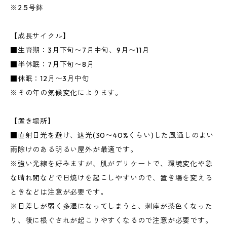
※2.5号鉢
【成長サイクル】
■生育期：3月下旬〜7月中旬、9月〜11月
■半休眠：7月下旬〜8月
■休眠：12月〜3月中旬
※その年の気候変化によります。
【置き場所】
■直射日光を避け、遮光(30〜40%くらい)した風通しのよい
雨除けのある明るい屋外が最適です。
※強い光線を好みますが、肌がデリケートで、環境変化や急
な晴れ間などで日焼けを起こしやすいので、置き場を変える
ときなどは注意が必要です。
※日差しが弱く多湿になってしまうと、刺座が茶色くなった
り、後に根ぐされが起こりやすくなるので注意が必要です。