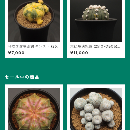
仔吹き瑠璃兜錦 モンスト (251
大疣瑠璃兜錦 (2510-OB06)：
2-NC01)：アストロフィツム
アストロフィツム属 ※実生
¥7,000
¥11,000
属 ※実生
セール中の商品