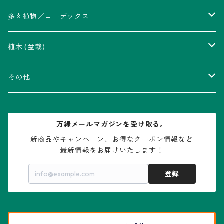
アストロフィツム属
多肉植物／コーデックス
瑠璃兜錦、兜丸錦
アリオカルプス属
アカベ属
植木 (盆栽)
V-type兜
ウィギンシア属
アロエ属
ムクロジ科：カエデ属
その他
大疣兜
エキノカクタス属
ガステリア属
ニレ科：ケヤキ属
鉢
万緑メールマガジンを受け取る。
大疣瑠璃兜
エキノケレウス属
コノフィツム属
水石・景石
新商品やキャンペーン、お得なクーポン情報など

最新情報をお届けいたします！
亀甲兜
エキノプシス属
センナ属
登録
赤花兜
エスコバリア属
チレコドン属
リザード・スキン兜