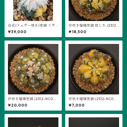
白花(フェザー咲き)兜錦 リザ
仔吹き瑠璃兜錦 捻じれ (2512-
ード・スキン (2502-W01)：
NC04)：アストロフィツム属
¥39,000
¥18,500
アストロフィツム属 ※実生 ※
※実生
2026/4/13 再撮影
仔吹き瑠璃兜錦 (2512-NC0
仔吹き瑠璃兜錦 (2512-NC0
5)：アストロフィツム属 ※実
2)：アストロフィツム属 ※実
¥20,000
¥7,000
生
生