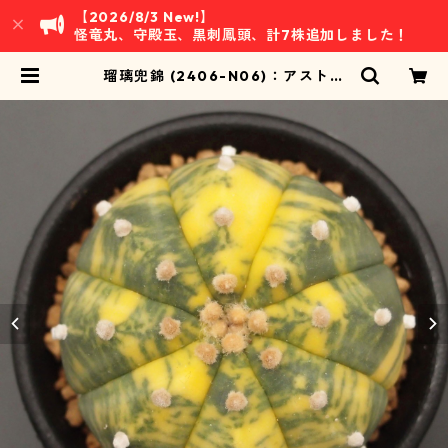
【2026/8/3 New!】
怪竜丸、守殿玉、黒刺鳳頭、計7株追加しました！
瑠璃兜錦 (2406-N06)：アストロ
フィツム属 ※実生 | 万緑 BAN RYO
KU