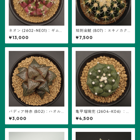
ネオン (2602-NE01)：ギムノ
短刺金鯱 (B07)：エキノカク
カリキウム属 ※実生
タス属 ※実生
¥13,000
¥7,500
バディア特赤 (B02)：ハオル
亀甲瑠璃兜 (2604-K06) ：ア
チア属 ※実生
ストロフィツム属 ※実生
¥3,000
¥4,500