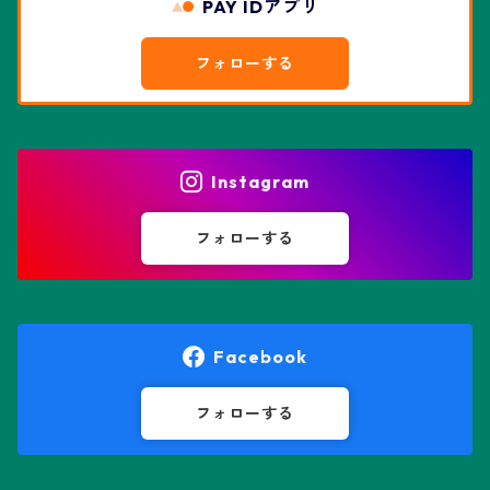
PAY IDアプリ
エスポストア属
ドルステニア属
綴化、モンスト兜
フォローする
エピテランサエ属
ハオルチア属
花園兜
エリオシケ属
パキポディウム属
ヒトデ兜(★Star Shape)
Instagram
オブレゴニア属
フェネストラリア属
鸞鳳玉
フォローする
オレオケレウス属
プセウドリトス属
オロヤ属
ペラルゴニウム属
Facebook
ギムノカクタス属
ボスウェリア属
フォローする
ギムノカリキウム属
モンソニア属