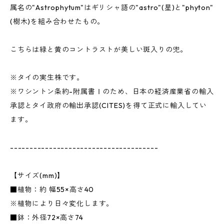
属名の"Astrophytum"はギリシャ語の"astro"(星)と"phyton"
(樹木)を組み合わせたもの。
こちらは緑と黄のコントラストが美しい斑入りの兜。
※タイの実生株です。
※ワシントン条約-附属書Ⅰのため、日本の経済産業省の輸入
承認とタイ政府の輸出承認(CITES)を得て正式に輸入してい
ます。
--------------------------------------
【サイズ(mm)】
■植物：約 幅55×高さ40
※植物により日々変化します。
■鉢：外径72×高さ74