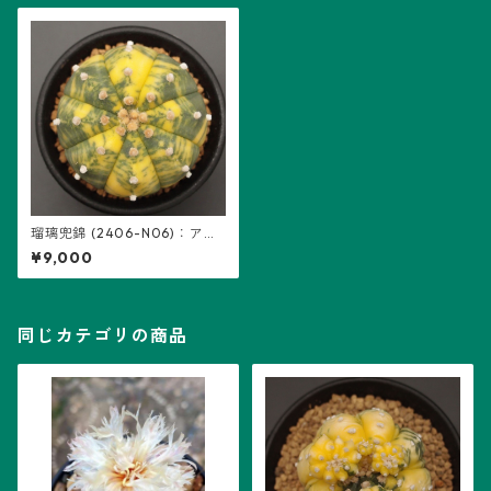
瑠璃兜錦 (2406-N06)：アス
トロフィツム属 ※実生
¥9,000
同じカテゴリの商品