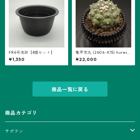
FR6号浅鉢【8個セット】
亀甲兜丸 (2604-K15) hureso
m鉢入り：アストロフィツム
¥1,350
¥22,000
属 ※実生
商品一覧に戻る
商品カテゴリ
サボテン