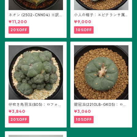
ネオン (2502-CNN04) ※訳あ
小人の帽子：エピテランサ属
り：ギムノカリキウム属 ※実
(B01)
¥11,200
¥9,000
生
20%OFF
10%OFF
仔吹き烏羽玉(B05)：ロフォフ
銀冠玉(2210LB-GK05)：ロフ
ォラ属
ォフォラ属 ※実生
¥3,840
¥3,060
20%OFF
10%OFF