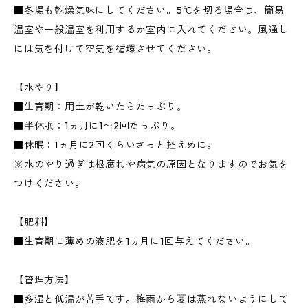
■冬場も乾燥気味にしてください。5℃を切る場合は、簡易
温室や一般温室を利用するか室内に入れてください。風通し
には気を付けて空気を循環させてください。
【水やり】
■生育期：用土が乾いたらたっぷり。
■半休眠：1ヵ月に1〜2回たっぷり。
■休眠：1ヵ月に2回くらいさっと控えめに。
※水のやり過ぎは根腐れや病気の原因となりますのでお気を
つけください。
【肥料】
■生育期に薄めの液肥を1ヵ月に1回与えてください。
【管理方法】
■多湿と低温が苦手です。梅雨から夏は蒸れないようにして