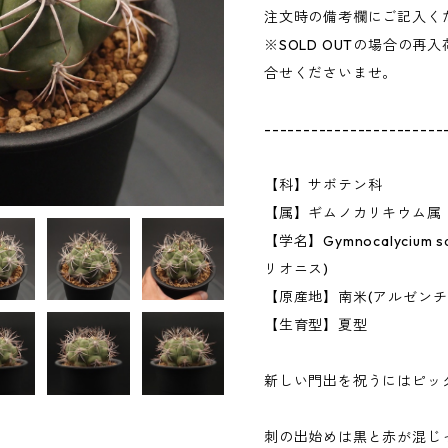
注文時の備考欄にご記入く
※SOLD OUTの場合の
合せくださいませ。
-----------------------
【科】サボテン科
【属】ギムノカリキウム属
【学名】Gymnocalycium 
リオニス)
【原産地】南米(アルゼンチ
【生育型】夏型
新しい門出を祝うにはピッ
刺の出始めは黒と赤が混じ