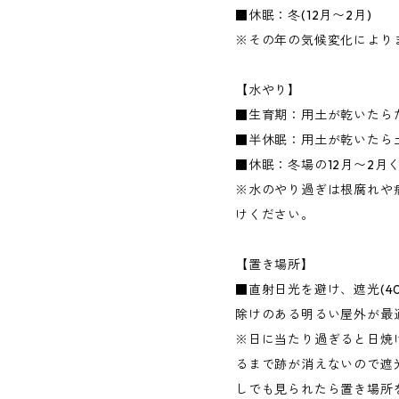
■休眠：冬(12月〜2月)
※その年の気候変化により
【水やり】
■生育期：用土が乾いたら
■半休眠：用土が乾いたら
■休眠：冬場の12月〜2月
※水のやり過ぎは根腐れや
けください。
【置き場所】
■直射日光を避け、遮光(4
除けのある明るい屋外が最
※日に当たり過ぎると日焼
るまで跡が消えないので遮
しでも見られたら置き場所