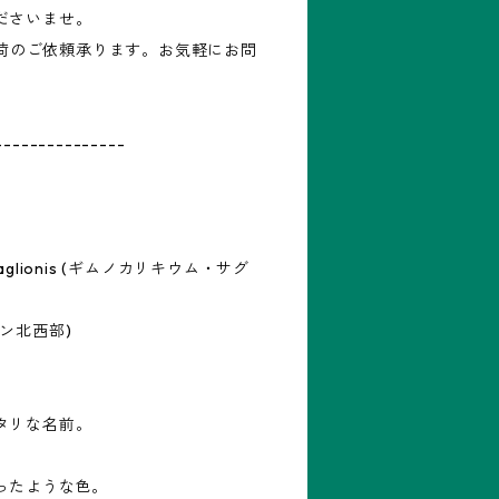
ださいませ。
再入荷のご依頼承ります。お気軽にお問
---------------
saglionis (ギムノカリキウム・サグ
ン北西部)
タリな名前。
ったような色。