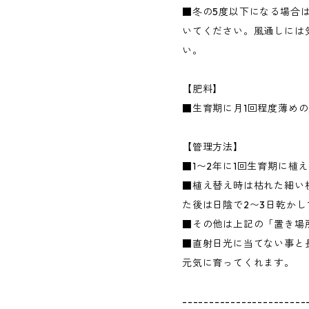
■冬の5度以下になる場合
いてください。風通しには
い。
【肥料】
■生育期に月1回程度薄め
【管理方法】
■1〜2年に1回生育期に植
■植え替え時は枯れた細い
た後は日陰で2〜3日乾か
■その他は上記の「置き場
■直射日光に当てない事と
元気に育ってくれます。
-----------------------