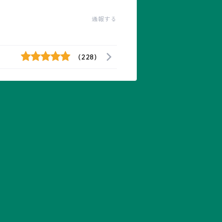
通報する
(228)