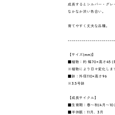
成長するとシルバー・グレ
なかなか渋い色合い。
育てやすく丈夫な品種。
-----------------------
【サイズ(mm)】
■植物：約 幅70×高さ45 
※植物により日々変化しま
■鉢：外径110×高さ96
※3.5号鉢
【成長サイクル】
■生育期：春〜秋(4月〜10
■半休眠：11月、3月