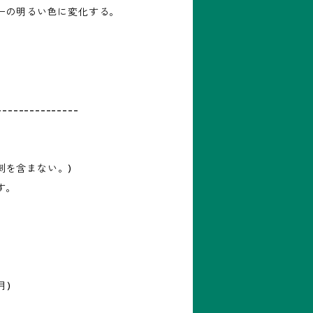
ーの明るい色に変化する。
---------------
(刺を含まない。)
す。
月)