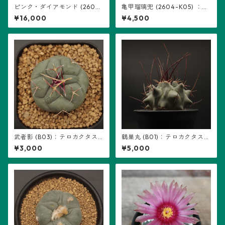
ピンク・ダイアモンド (2602-
亀甲瑠璃兜 (2604-K05) ：ア
PDM08)：ギムノカリキウム属
ストロフィツム属 ※実生
¥16,000
¥4,500
武者影 (B03)：テロカクタス
鶴巣丸 (B01)：テロカクタス属
属 ※実生
※実生
¥3,000
¥5,000