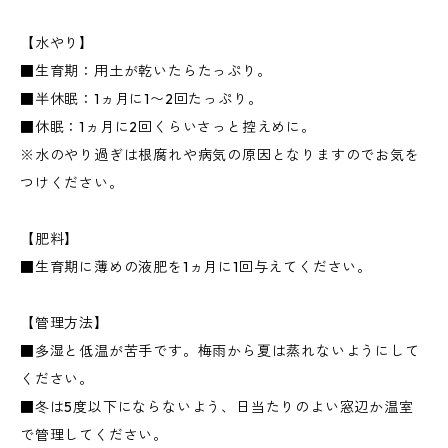
【水やり】
■生育期：用土が乾いたらたっぷり。
■半休眠：1ヵ月に1〜2回たっぷり。
■休眠：1ヵ月に2回くらいさっと控えめに。
※水のやり過ぎは根腐れや病気の原因となりますのでお気を
つけください。
【肥料】
■生育期に薄めの液肥を1ヵ月に1回与えてください。
【管理方法】
■多湿と低温が苦手です。梅雨から夏は蒸れないようにして
ください。
■冬は5度以下にならないよう、日当たりのよい窓辺か温室
で管理してください。