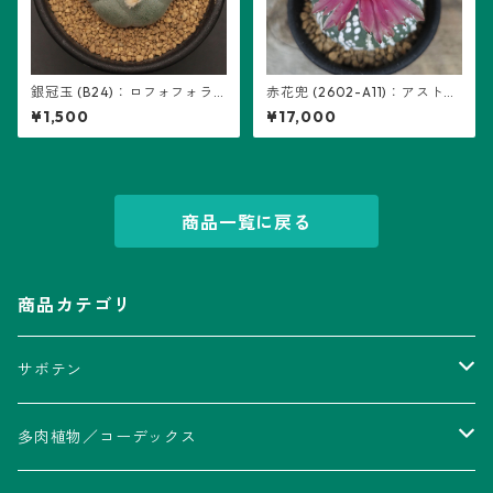
銀冠玉 (B24)：ロフォフォラ
赤花兜 (2602-A11)：アストロ
属 ※実生
フィツム属 ※実生、五稜+複稜
¥1,500
¥17,000
あり
商品一覧に戻る
商品カテゴリ
サボテン
アストロフィツム属
多肉植物／コーデックス