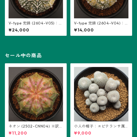
V-type 兜錦 (2604-V05)：ア
V-type 兜錦 (2604-V04)：
ストロフィツム属 ※実生
アストロフィツム属 ※実生
¥24,000
¥14,000
セール中の商品
ネオン (2502-CNN04) ※訳あ
小人の帽子：エピテランサ属
り：ギムノカリキウム属 ※実
(B01)
¥11,200
¥9,000
生