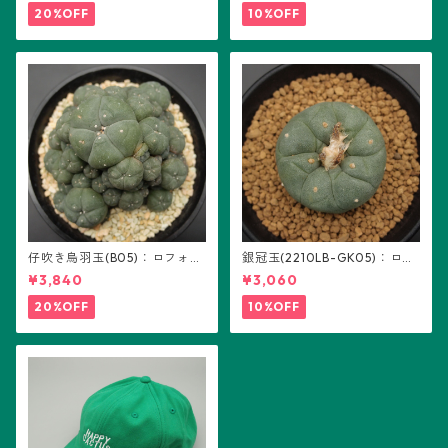
20%OFF
10%OFF
仔吹き烏羽玉(B05)：ロフォフ
銀冠玉(2210LB-GK05)：ロフ
ォラ属
ォフォラ属 ※実生
¥3,840
¥3,060
20%OFF
10%OFF