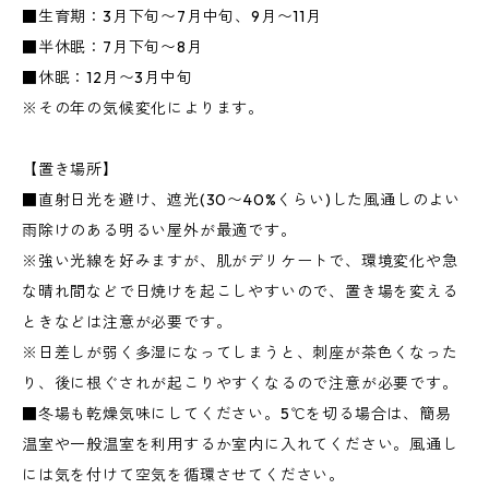
■生育期：3月下旬〜7月中旬、9月〜11月
■半休眠：7月下旬〜8月
■休眠：12月〜3月中旬
※その年の気候変化によります。
【置き場所】
■直射日光を避け、遮光(30〜40%くらい)した風通しのよい
雨除けのある明るい屋外が最適です。
※強い光線を好みますが、肌がデリケートで、環境変化や急
な晴れ間などで日焼けを起こしやすいので、置き場を変える
ときなどは注意が必要です。
※日差しが弱く多湿になってしまうと、刺座が茶色くなった
り、後に根ぐされが起こりやすくなるので注意が必要です。
■冬場も乾燥気味にしてください。5℃を切る場合は、簡易
温室や一般温室を利用するか室内に入れてください。風通し
には気を付けて空気を循環させてください。