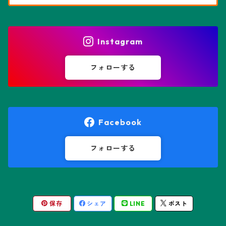
花園兜
エリオシケ属
パキポディウム属
ヒトデ兜(★Star Shape)
Instagram
オブレゴニア属
フェネストラリア属
鸞鳳玉
フォローする
オレオケレウス属
プセウドリトス属
オロヤ属
ペラルゴニウム属
Facebook
ギムノカクタス属
ボスウェリア属
フォローする
ギムノカリキウム属
モンソニア属
保存
シェア
LINE
ポスト
friedrichii LB 2178
キリンドロオプンチア属
ユーフォルビア属