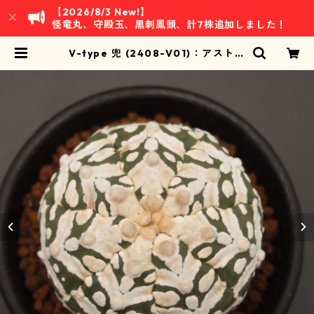
【2026/8/3 New!】
怪竜丸、守殿玉、黒刺鳳頭、計7株追加しました！
V-type 兜 (2408-V01)：アストロ
フィツム属 ※実生 | 万緑 BAN RYO
KU