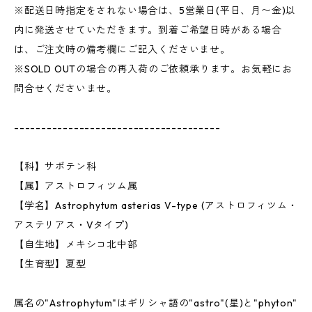
※配送日時指定をされない場合は、5営業日(平日、月〜金)以
内に発送させていただきます。到着ご希望日時がある場合
は、ご注文時の備考欄にご記入くださいませ。
※SOLD OUTの場合の再入荷のご依頼承ります。お気軽にお
問合せくださいませ。
--------------------------------------
【科】サボテン科
【属】アストロフィツム属
【学名】Astrophytum asterias V-type (アストロフィツム・
アステリアス・Vタイプ)
【自生地】メキシコ北中部
【生育型】夏型
属名の"Astrophytum"はギリシャ語の"astro"(星)と"phyton"