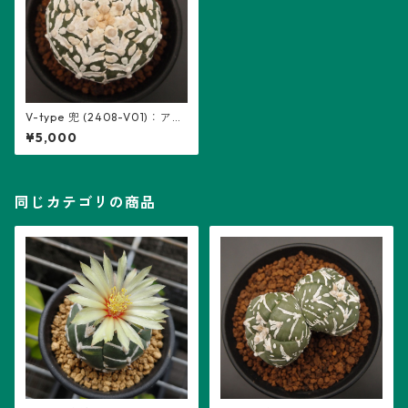
V-type 兜 (2408-V01)：アス
トロフィツム属 ※実生
¥5,000
同じカテゴリの商品