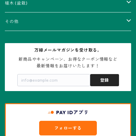
瑠璃兜錦、兜丸錦
アリオカルプス属
アカベ属
植木 (盆栽)
V-type兜
ウィギンシア属
アロエ属
ムクロジ科：カエデ属
その他
大疣兜
エキノカクタス属
ガステリア属
ニレ科：ケヤキ属
鉢
万緑メールマガジンを受け取る。
大疣瑠璃兜
エキノケレウス属
コノフィツム属
水石・景石
新商品やキャンペーン、お得なクーポン情報など

最新情報をお届けいたします！
亀甲兜
エキノプシス属
センナ属
登録
赤花兜
エスコバリア属
チレコドン属
リザード・スキン兜
PAY IDアプリ
エスポストア属
ドルステニア属
綴化、モンスト兜
フォローする
エピテランサエ属
ハオルチア属