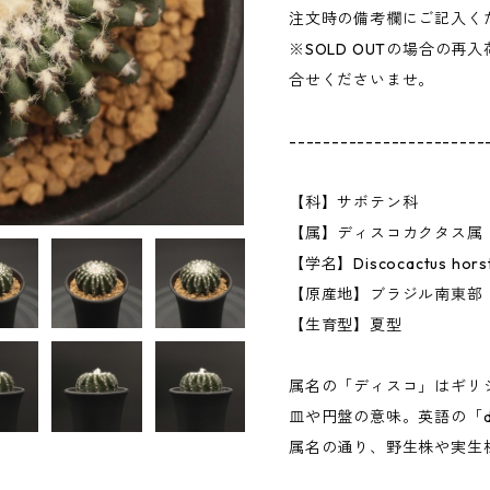
注文時の備考欄にご記入く
※SOLD OUTの場合の
合せくださいませ。
-----------------------
【科】サボテン科
【属】ディスコカクタス属
【学名】Discocactus h
【原産地】ブラジル南東部
【生育型】夏型
属名の「ディスコ」はギリシ
皿や円盤の意味。英語の「d
属名の通り、野生株や実生