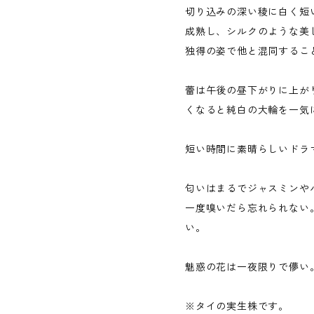
切り込みの深い稜に白く短い
成熟し、シルクのような美
独得の姿で他と混同するこ
蕾は午後の昼下がりに上が
くなると純白の大輪を一気
短い時間に素晴らしいドラ
匂いはまるでジャスミンや
一度嗅いだら忘れられない
い。
魅惑の花は一夜限りで儚い
※タイの実生株です。