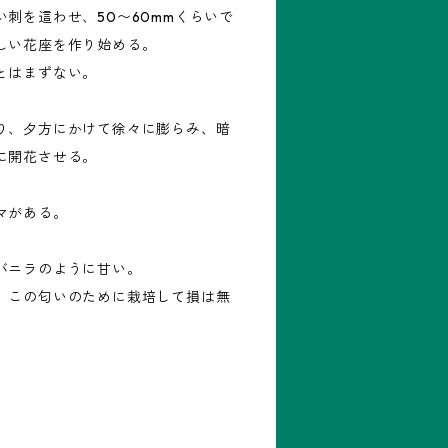
刺を這わせ、50〜60mmくらいで
しい花座を作り始める。
とはまずない。
り、夕方にかけて徐々に膨らみ、暗
に開花させる。
マがある。
バニラのように甘い。
。この匂いのために栽培して損は無
。