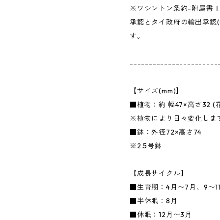
※ワシントン条約-附属書
承認とタイ政府の輸出承認(
す。
-----------------------
【サイズ(mm)】
■植物：約 幅47×高さ32 (
※植物により日々変化しま
■鉢：外径72×高さ74
※2.5号鉢
【成長サイクル】
■生育期：4月〜7月、9〜1
■半休眠：8月
■休眠：12月〜3月