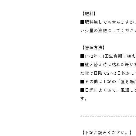
【肥料】
■肥料無しでも育ちますが
い少量の液肥にしてくださ
【管理方法】
■1〜2年に1回生育期に植
■植え替え時は枯れた細い
た後は日陰で2〜3日乾か
■その他は上記の「置き場
■日光によくあて、風通し
す。
-----------------------
【下記お読みください。】