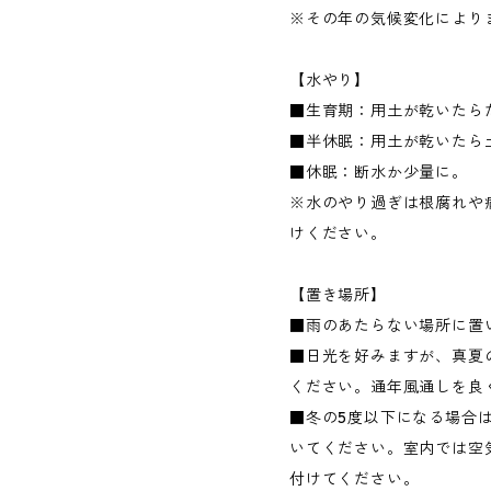
※その年の気候変化により
【水やり】
■生育期：用土が乾いたら
■半休眠：用土が乾いたら
■休眠：断水か少量に。
※水のやり過ぎは根腐れや
けください。
【置き場所】
■雨のあたらない場所に置
■日光を好みますが、真夏の
ください。通年風通しを良
■冬の5度以下になる場合
いてください。室内では空
付けてください。