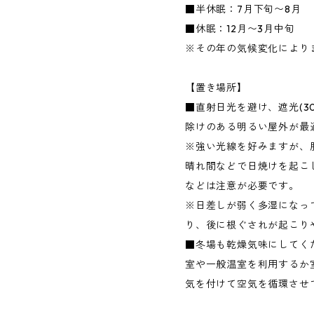
■半休眠：7月下旬〜8月
■休眠：12月〜3月中旬
※その年の気候変化により
【置き場所】
■直射日光を避け、遮光(3
除けのある明るい屋外が最
※強い光線を好みますが、
晴れ間などで日焼けを起こ
などは注意が必要です。
※日差しが弱く多湿になっ
り、後に根ぐされが起こり
■冬場も乾燥気味にしてく
室や一般温室を利用するか
気を付けて空気を循環させ