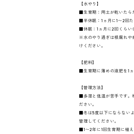
【水やり】
■生育期：用土が乾いたら
■半休眠：1ヵ月に1〜2回
■休眠：1ヵ月に2回くらい
※水のやり過ぎは根腐れや
けください。
【肥料】
■生育期に薄めの液肥を1ヵ
【管理方法】
■多湿と低温が苦手です。
ださい。
■冬は5度以下にならない
管理してください。
■1〜2年に1回生育期に植