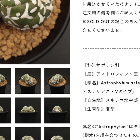
に発送させていただきます
注文時の備考欄にご記入く
※SOLD OUTの場合の
合せくださいませ。
-----------------------
【科】サボテン科
【属】アストロフィツム属
【学名】Astrophytum as
アステリアス・Vタイプ)
【自生地】メキシコ北中部
【生育型】夏型
属名の"Astrophytum"はギリ
(樹木)を組み合わせたもの