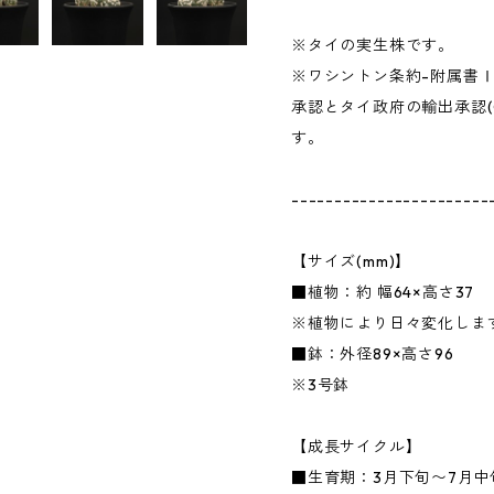
※タイの実生株です。
※ワシントン条約-附属書
承認とタイ政府の輸出承認(
す。
-----------------------
【サイズ(mm)】
■植物：約 幅64×高さ37
※植物により日々変化しま
■鉢：外径89×高さ96
※3号鉢
【成長サイクル】
■生育期：3月下旬〜7月中旬