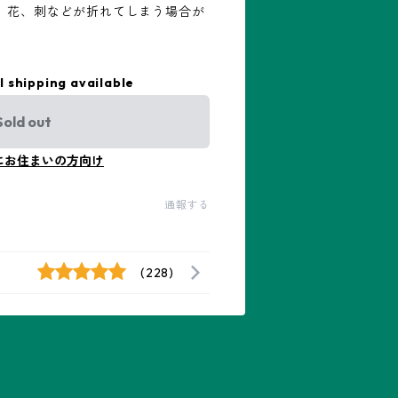
、花、刺などが折れてしまう場合が
l shipping available
Sold out
にお住まいの方向け
通報する
(228)