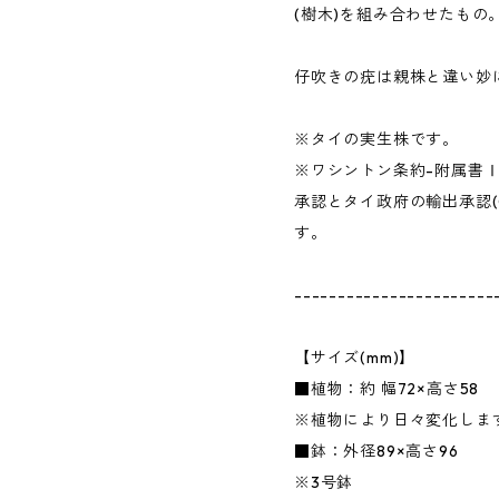
(樹木)を組み合わせたもの
仔吹きの疣は親株と違い妙
※タイの実生株です。
※ワシントン条約-附属書
承認とタイ政府の輸出承認(
す。
-----------------------
【サイズ(mm)】
■植物：約 幅72×高さ58
※植物により日々変化しま
■鉢：外径89×高さ96
※3号鉢