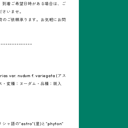
。到着ご希望日時がある場合は、ご
ださいませ。
再入荷のご依頼承ります。お気軽にお問
---------------
s var. nudum f. variegata (アス
ス・変種：ヌーダム・品種：斑入
シャ語の"astro"(星)と"phyton"