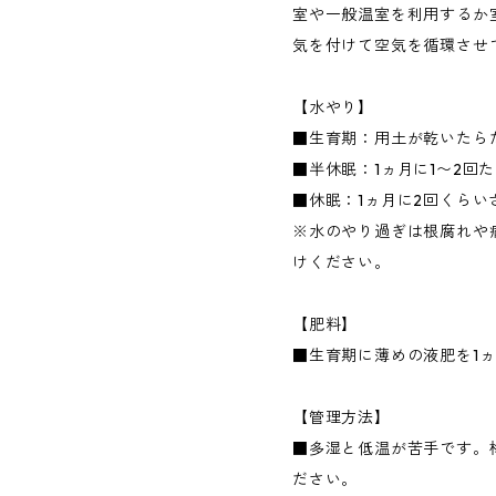
室や一般温室を利用するか
気を付けて空気を循環させ
【水やり】
■生育期：用土が乾いたら
■半休眠：1ヵ月に1〜2回
■休眠：1ヵ月に2回くらい
※水のやり過ぎは根腐れや
けください。
【肥料】
■生育期に薄めの液肥を1ヵ
【管理方法】
■多湿と低温が苦手です。
ださい。