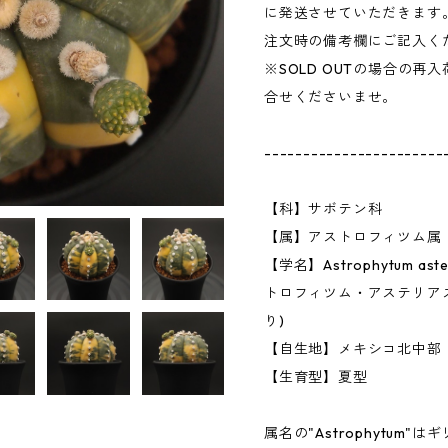
に発送させていただきます
注文時の備考欄にご記入く
※SOLD OUTの場合の
合せくださいませ。
-----------------------
【科】サボテン科
【属】アストロフィツム属
【学名】Astrophytum asteria
トロフィツム・アステリア
り)
【自生地】メキシコ北中部
【生育型】夏型
属名の"Astrophytum"はギリ