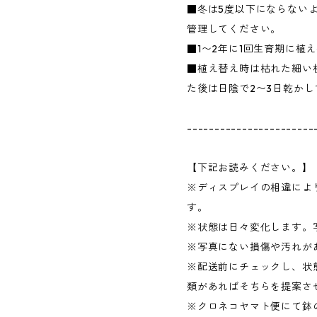
■冬は5度以下にならない
管理してください。
■1〜2年に1回生育期に植
■植え替え時は枯れた細い
た後は日陰で2〜3日乾か
-----------------------
【下記お読みください。】
※ディスプレイの相違によ
す。
※状態は日々変化します。
※写真にない損傷や汚れが
※配送前にチェックし、状
類があればそちらを提案さ
※クロネコヤマト便にて鉢