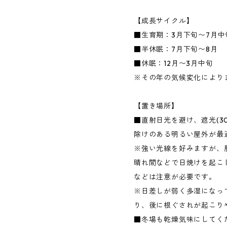
【成長サイクル】
■生育期：3月下旬〜7月中旬
■半休眠：7月下旬〜8月
■休眠：12月〜3月中旬
※その年の気候変化により
【置き場所】
■直射日光を避け、遮光(3
除けのある明るい屋外が最
※強い光線を好みますが、
晴れ間などで日焼けを起こ
などは注意が必要です。
※日差しが弱く多湿になっ
り、後に根ぐされが起こり
■冬場も乾燥気味にしてく