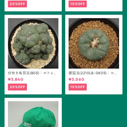
20%OFF
10%OFF
仔吹き烏羽玉(B05)：ロフォフ
銀冠玉(2210LB-GK05)：ロフ
ォラ属
ォフォラ属 ※実生
¥3,840
¥3,060
20%OFF
10%OFF