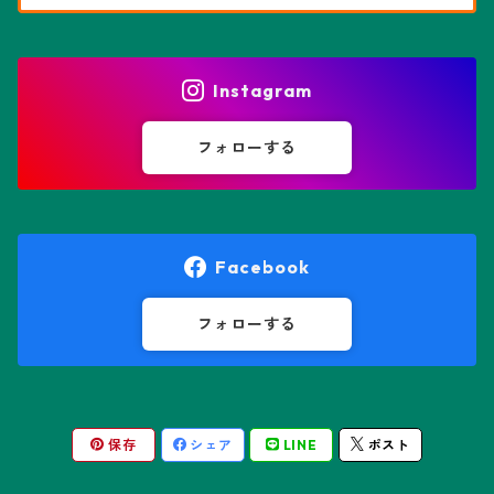
花園兜
エリオシケ属
パキポディウム属
ヒトデ兜(★Star Shape)
Instagram
オブレゴニア属
フェネストラリア属
鸞鳳玉
フォローする
オレオケレウス属
プセウドリトス属
オロヤ属
ペラルゴニウム属
Facebook
ギムノカクタス属
ボスウェリア属
フォローする
ギムノカリキウム属
モンソニア属
保存
シェア
LINE
ポスト
friedrichii LB 2178
キリンドロオプンチア属
ユーフォルビア属