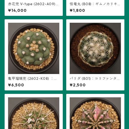
赤花兜 V-type (2602-A09)：
怪竜丸 (B08)：ギムノカリキ
アストロフィツム属 ※実生
ウム属 ※実生
¥14,000
¥1,800
亀甲瑠璃兜 (2602-K08) ：ア
パリダ (B01)：コリファンタ属
ストロフィツム属 ※実生
※実生
¥6,500
¥2,500