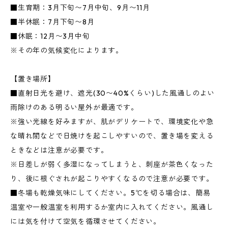
■生育期：3月下旬〜7月中旬、9月〜11月
■半休眠：7月下旬〜8月
■休眠：12月〜3月中旬
※その年の気候変化によります。
【置き場所】
■直射日光を避け、遮光(30〜40%くらい)した風通しのよい
雨除けのある明るい屋外が最適です。
※強い光線を好みますが、肌がデリケートで、環境変化や急
な晴れ間などで日焼けを起こしやすいので、置き場を変える
ときなどは注意が必要です。
※日差しが弱く多湿になってしまうと、刺座が茶色くなった
り、後に根ぐされが起こりやすくなるので注意が必要です。
■冬場も乾燥気味にしてください。5℃を切る場合は、簡易
温室や一般温室を利用するか室内に入れてください。風通し
には気を付けて空気を循環させてください。