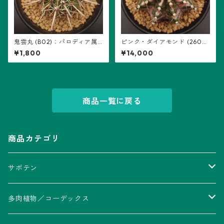
鬼雲丸 (B02)：パロディア属
ピンク・ダイアモンド (2602-
※実生
PDM06)：ギムノカリキウム
¥1,800
¥14,000
属
商品一覧に戻る
商品カテゴリ
サボテン
アストロフィツム属
多肉植物／コーデックス