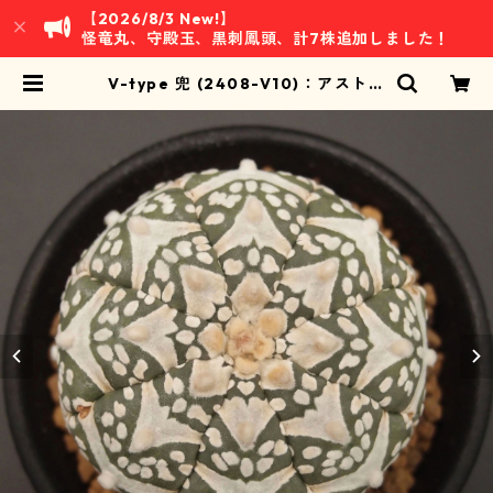
【2026/8/3 New!】
怪竜丸、守殿玉、黒刺鳳頭、計7株追加しました！
V-type 兜 (2408-V10)：アストロ
フィツム属 ※実生 | 万緑 BAN RYO
KU