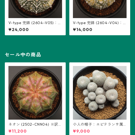
V-type 兜錦 (2604-V05)：ア
V-type 兜錦 (2604-V04)：
ストロフィツム属 ※実生
アストロフィツム属 ※実生
¥24,000
¥14,000
セール中の商品
ネオン (2502-CNN04) ※訳あ
小人の帽子：エピテランサ属
り：ギムノカリキウム属 ※実
(B01)
¥11,200
¥9,000
生