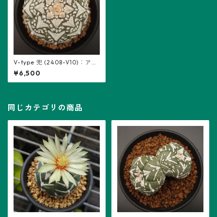
V-type 兜 (2408-V10)：アス
トロフィツム属 ※実生
¥6,500
同じカテゴリの商品