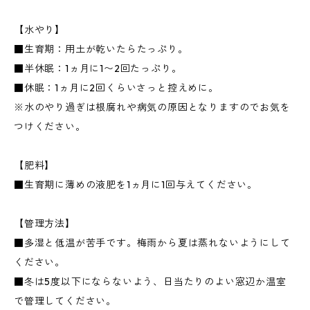
【水やり】
■生育期：用土が乾いたらたっぷり。
■半休眠：1ヵ月に1〜2回たっぷり。
■休眠：1ヵ月に2回くらいさっと控えめに。
※水のやり過ぎは根腐れや病気の原因となりますのでお気を
つけください。
【肥料】
■生育期に薄めの液肥を1ヵ月に1回与えてください。
【管理方法】
■多湿と低温が苦手です。梅雨から夏は蒸れないようにして
ください。
■冬は5度以下にならないよう、日当たりのよい窓辺か温室
で管理してください。