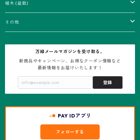
瑠璃兜錦、兜丸錦
アリオカルプス属
アカベ属
植木 (盆栽)
V-type兜
ウィギンシア属
アロエ属
ムクロジ科：カエデ属
その他
大疣兜
エキノカクタス属
ガステリア属
ニレ科：ケヤキ属
鉢
万緑メールマガジンを受け取る。
大疣瑠璃兜
エキノケレウス属
コノフィツム属
水石・景石
新商品やキャンペーン、お得なクーポン情報など

最新情報をお届けいたします！
亀甲兜
エキノプシス属
センナ属
登録
赤花兜
エスコバリア属
チレコドン属
リザード・スキン兜
PAY IDアプリ
エスポストア属
ドルステニア属
綴化、モンスト兜
フォローする
エピテランサエ属
ハオルチア属