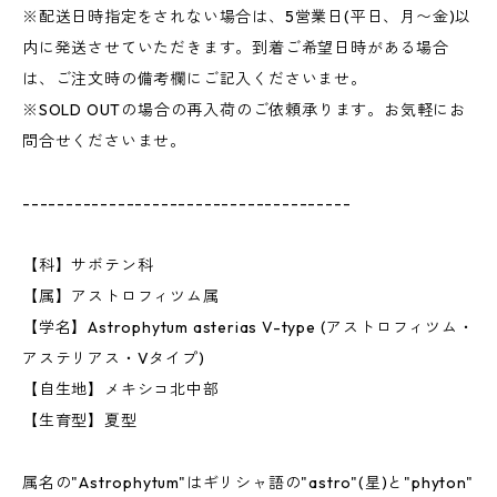
※配送日時指定をされない場合は、5営業日(平日、月〜金)以
内に発送させていただきます。到着ご希望日時がある場合
は、ご注文時の備考欄にご記入くださいませ。
※SOLD OUTの場合の再入荷のご依頼承ります。お気軽にお
問合せくださいませ。
--------------------------------------
【科】サボテン科
【属】アストロフィツム属
【学名】Astrophytum asterias V-type (アストロフィツム・
アステリアス・Vタイプ)
【自生地】メキシコ北中部
【生育型】夏型
属名の"Astrophytum"はギリシャ語の"astro"(星)と"phyton"