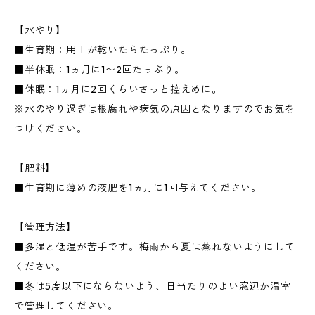
【水やり】
■生育期：用土が乾いたらたっぷり。
■半休眠：1ヵ月に1〜2回たっぷり。
■休眠：1ヵ月に2回くらいさっと控えめに。
※水のやり過ぎは根腐れや病気の原因となりますのでお気を
つけください。
【肥料】
■生育期に薄めの液肥を1ヵ月に1回与えてください。
【管理方法】
■多湿と低温が苦手です。梅雨から夏は蒸れないようにして
ください。
■冬は5度以下にならないよう、日当たりのよい窓辺か温室
で管理してください。