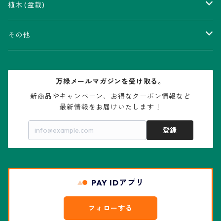
瑠璃兜錦、兜丸錦
アリオカルプス属
アカベ属
植木 (盆栽)
V-type兜
ウィギンシア属
アロエ属
ムクロジ科：カエデ属
その他
大疣兜
エキノカクタス属
ガステリア属
ニレ科：ケヤキ属
鉢
万緑メールマガジンを受け取る。
大疣瑠璃兜
エキノケレウス属
コノフィツム属
水石・景石
新商品やキャンペーン、お得なクーポン情報など

最新情報をお届けいたします！
亀甲兜
エキノプシス属
センナ属
登録
赤花兜
エスコバリア属
チレコドン属
リザード・スキン兜
PAY IDアプリ
エスポストア属
ドルステニア属
綴化、モンスト兜
フォローする
エピテランサエ属
ハオルチア属