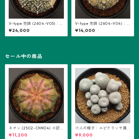
V-type 兜錦 (2604-V05)：ア
V-type 兜錦 (2604-V04)：
ストロフィツム属 ※実生
アストロフィツム属 ※実生
¥24,000
¥14,000
セール中の商品
ネオン (2502-CNN04) ※訳あ
小人の帽子：エピテランサ属
り：ギムノカリキウム属 ※実
(B01)
¥11,200
¥9,000
生