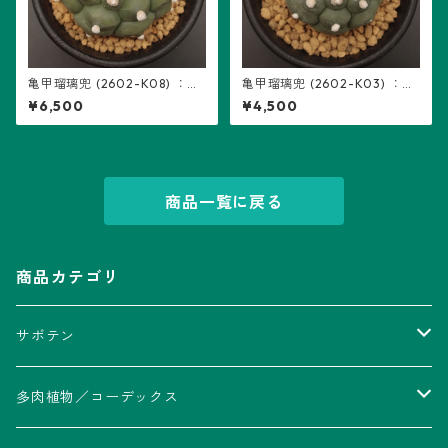
亀甲瑠璃兜 (2602-K08) ：ア
亀甲瑠璃兜 (2602-K03) ：ア
ストロフィツム属 ※実生
ストロフィツム属 ※実生
¥6,500
¥4,500
商品一覧に戻る
商品カテゴリ
サボテン
アストロフィツム属
多肉植物／コーデックス