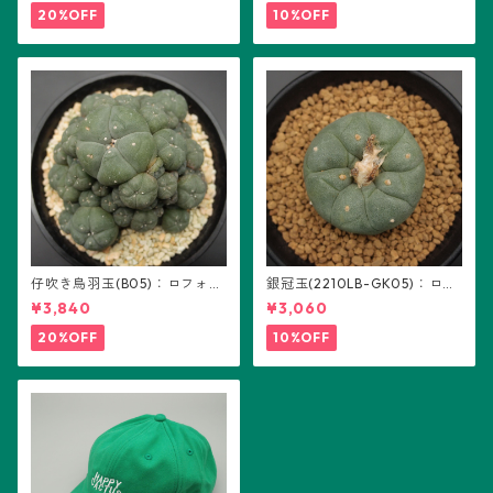
20%OFF
10%OFF
仔吹き烏羽玉(B05)：ロフォフ
銀冠玉(2210LB-GK05)：ロフ
ォラ属
ォフォラ属 ※実生
¥3,840
¥3,060
20%OFF
10%OFF