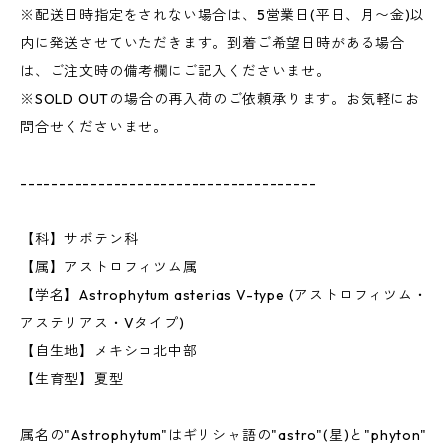
※配送日時指定をされない場合は、5営業日(平日、月〜金)以
内に発送させていただきます。到着ご希望日時がある場合
は、ご注文時の備考欄にご記入くださいませ。
※SOLD OUTの場合の再入荷のご依頼承ります。お気軽にお
問合せくださいませ。
--------------------------------------
【科】サボテン科
【属】アストロフィツム属
【学名】Astrophytum asterias V-type (アストロフィツム・
アステリアス・Vタイプ)
【自生地】メキシコ北中部
【生育型】夏型
属名の"Astrophytum"はギリシャ語の"astro"(星)と"phyton"