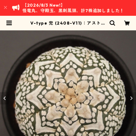
【2026/8/3 New!】
怪竜丸、守殿玉、黒刺鳳頭、計7株追加しました！
V-type 兜 (2408-V11)：アストロ
フィツム属 ※実生 | 万緑 BAN RYO
KU