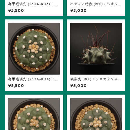
亀甲瑠璃兜 (2604-K03) ：ア
バディア特赤 (B01)：ハオルチ
ストロフィツム属 ※実生
ア属 ※実生
¥5,500
¥3,000
亀甲瑠璃兜 (2604-K04) ：ア
鶴巣丸 (B01)：テロカクタス属
ストロフィツム属 ※実生
※実生
¥5,500
¥5,000