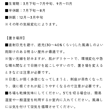
■生育期：3月下旬〜7月中旬、9月〜11月
■半休眠：7月下旬〜8月
■休眠：12月〜3月中旬
※その年の気候変化によります。
【置き場所】
■直射日光を避け、遮光(30〜40%くらい)した風通しのよい
雨除けのある明るい屋外が最適です。
※強い光線を好みますが、肌がデリケートで、環境変化や急
な晴れ間などで日焼けを起こしやすいので、置き場を変える
ときなどは注意が必要です。
※日差しが弱く多湿になってしまうと、刺座が茶色くなった
り、後に根ぐされが起こりやすくなるので注意が必要です。
■冬場も乾燥気味にしてください。5℃を切る場合は、簡易
温室や一般温室を利用するか室内に入れてください。風通し
には気を付けて空気を循環させてください。