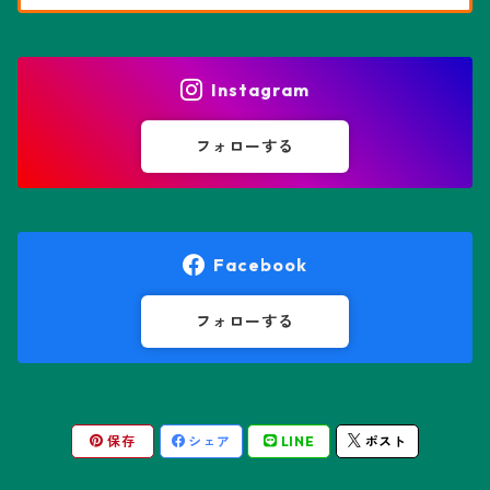
花園兜
エリオシケ属
パキポディウム属
ヒトデ兜(★Star Shape)
Instagram
オブレゴニア属
フェネストラリア属
鸞鳳玉
フォローする
オレオケレウス属
プセウドリトス属
オロヤ属
ペラルゴニウム属
Facebook
ギムノカクタス属
ボスウェリア属
フォローする
ギムノカリキウム属
モンソニア属
保存
シェア
LINE
ポスト
friedrichii LB 2178
キリンドロオプンチア属
ユーフォルビア属