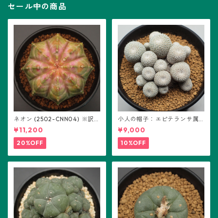
セール中の商品
ネオン (2502-CNN04) ※訳あ
小人の帽子：エピテランサ属
り：ギムノカリキウム属 ※実
(B01)
¥11,200
¥9,000
生
20%OFF
10%OFF