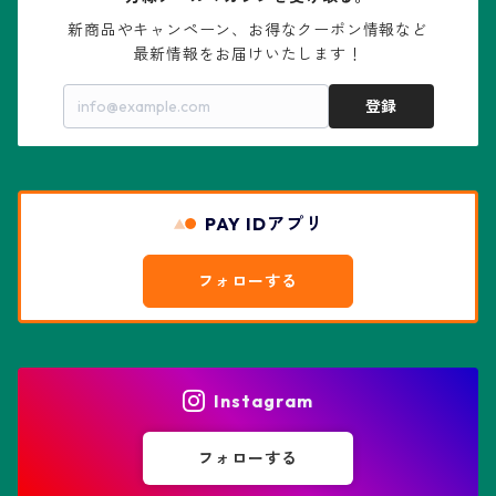
大疣瑠璃兜
エキノケレウス属
コノフィツム属
水石・景石
新商品やキャンペーン、お得なクーポン情報など

最新情報をお届けいたします！
亀甲兜
エキノプシス属
センナ属
登録
赤花兜
エスコバリア属
チレコドン属
リザード・スキン兜
PAY IDアプリ
エスポストア属
ドルステニア属
綴化、モンスト兜
フォローする
エピテランサエ属
ハオルチア属
花園兜
エリオシケ属
パキポディウム属
ヒトデ兜(★Star Shape)
Instagram
オブレゴニア属
フェネストラリア属
鸞鳳玉
フォローする