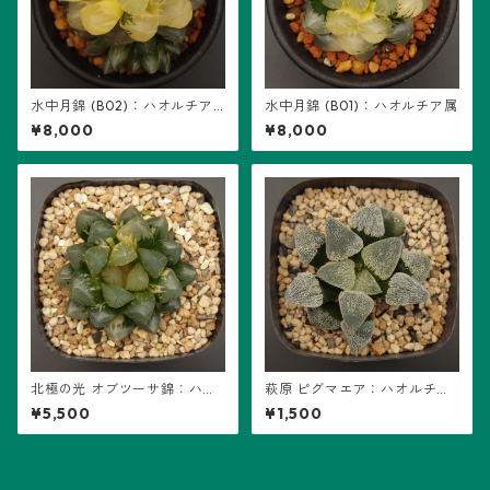
水中月錦 (B02)：ハオルチア
水中月錦 (B01)：ハオルチア属
属
¥8,000
¥8,000
北極の光 オブツーサ錦：ハオ
萩原 ピグマエア：ハオルチア
ルチア属 (B01)
属 (B01)
¥5,500
¥1,500