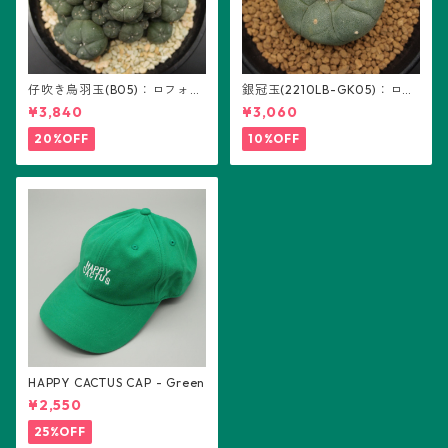
仔吹き烏羽玉(B05)：ロフォフ
銀冠玉(2210LB-GK05)：ロフ
ォラ属
ォフォラ属 ※実生
¥3,840
¥3,060
20%OFF
10%OFF
HAPPY CACTUS CAP - Green
¥2,550
25%OFF