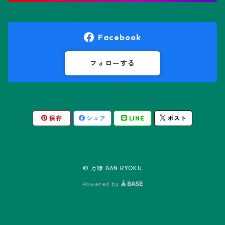
オレオケレウス属
プセウドリトス属
オロヤ属
ペラルゴニウム属
Facebook
ギムノカクタス属
ボスウェリア属
フォローする
ギムノカリキウム属
モンソニア属
保存
シェア
LINE
ポスト
friedrichii LB 2178
キリンドロオプンチア属
ユーフォルビア属
friedrichii VoS 12-1241
オールド・オベサ
ケレウス属
リトープス属
© 万緑 BAN RYOKU
friedrichii VoS 01-014/a
ノーマル・オベサ
Powered by
コピアポア属
Black Widow
コリファンタ属