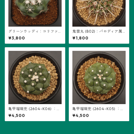
グリーンウッディ：コリファ
鬼雲丸 (B02)：パロディア属
ンタ属 (B14)
※実生
¥3,800
¥1,800
亀甲瑠璃兜 (2604-K06) ：ア
亀甲瑠璃兜 (2604-K05) ：ア
ストロフィツム属 ※実生
ストロフィツム属 ※実生
¥4,500
¥4,500