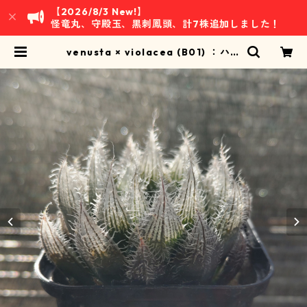
【2026/8/3 New!】
怪竜丸、守殿玉、黒刺鳳頭、計7株追加しました！
venusta × violacea (B01) ：ハオ
ルチア属 ※交配種 | 万緑 BAN RYO
KU