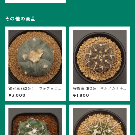
その他の商品
銀冠玉 (B26)：ロフォフォラ属
守殿玉 (B06)：ギムノカリキ
※実生
ウム属 ※実生
¥3,000
¥1,800