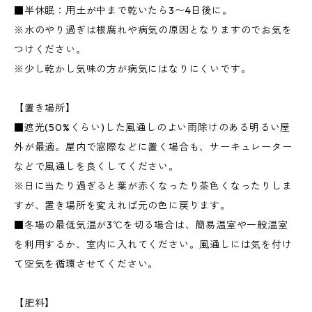
■半休眠：用土が中まで乾いたら3〜4日後に。
※水のやり過ぎは根腐れや病気の原因となりますのでお気を
つけください。
※少し乾かし気味の方が病気にはなりにくいです。
【置き場所】
■遮光(50%くらい)した風通しのよい雨除けのある明るい屋
外が最適。屋内で窓際などに置く場合も、サーキュレーター
などで風通しを良くしてください。
※日に当たり過ぎると葉が赤くなったり茶色くなったりしま
すが、置き場所を変えれば元の色に戻ります。
■冬場の最低気温が3℃を切る場合は、簡易温室や一般温室
を利用するか、室内に入れてください。風通しには気を付け
て空気を循環させてください。
【肥料】