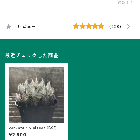
通報する
レビュー
(228)
最近チェックした商品
venusta × violacea (B01) ：
ハオルチア属 ※交配種
¥2,800