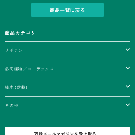
商品一覧に戻る
商品カテゴリ
サボテン
アストロフィツム属
多肉植物／コーデックス
瑠璃兜錦、兜丸錦
アリオカルプス属
アカベ属
植木 (盆栽)
V-type兜
ウィギンシア属
アロエ属
ムクロジ科：カエデ属
その他
大疣兜
エキノカクタス属
ガステリア属
ニレ科：ケヤキ属
鉢
万緑メールマガジンを受け取る。