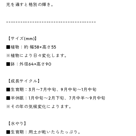
光を通すと格別の輝き。
--------------------------------------
【サイズ(mm)】
■植物：約 幅58×高さ55
※植物により日々変化します。
■鉢：外径64×高さ90
【成長サイクル】
■生育期：3月〜7月中旬、9月中旬〜1月中旬
■半休眠：1月中旬〜2月下旬、7月中半〜9月中旬
※その年の気候変化によります。
【水やり】
■生育期：用土が乾いたらたっぷり。