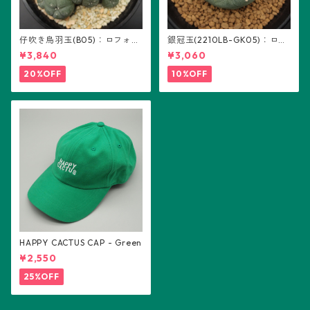
仔吹き烏羽玉(B05)：ロフォフ
銀冠玉(2210LB-GK05)：ロフ
ォラ属
ォフォラ属 ※実生
¥3,840
¥3,060
20%OFF
10%OFF
HAPPY CACTUS CAP - Green
¥2,550
25%OFF