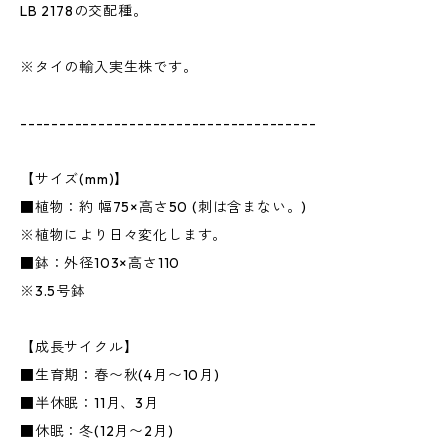
LB 2178の交配種。
※タイの輸入実生株です。
--------------------------------------
【サイズ(mm)】
■植物：約 幅75×高さ50 (刺は含まない。)
※植物により日々変化します。
■鉢：外径103×高さ110
※3.5号鉢
【成長サイクル】
■生育期：春〜秋(4月〜10月)
■半休眠：11月、3月
■休眠：冬(12月〜2月)