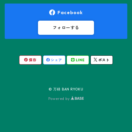
オロヤ属
ペラルゴニウム属
Facebook
ギムノカクタス属
ボスウェリア属
フォローする
ギムノカリキウム属
モンソニア属
保存
シェア
LINE
ポスト
friedrichii LB 2178
キリンドロオプンチア属
ユーフォルビア属
friedrichii VoS 12-1241
オールド・オベサ
ケレウス属
リトープス属
© 万緑 BAN RYOKU
friedrichii VoS 01-014/a
ノーマル・オベサ
Powered by
コピアポア属
Black Widow
コリファンタ属
Neon