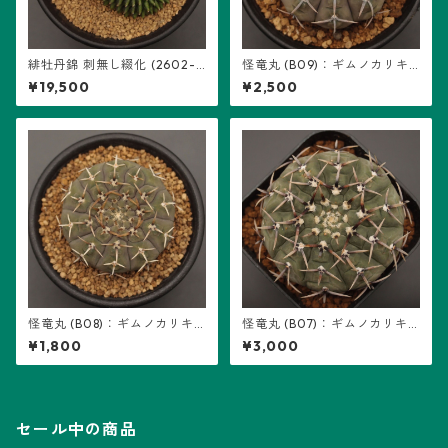
緋牡丹錦 刺無し綴化 (2602-H
怪竜丸 (B09)：ギムノカリキ
B01)：ギムノカリキウム属 ※
ウム属 ※実生
¥19,500
¥2,500
実生
怪竜丸 (B08)：ギムノカリキ
怪竜丸 (B07)：ギムノカリキ
ウム属 ※実生
ウム属 ※実生
¥1,800
¥3,000
セール中の商品