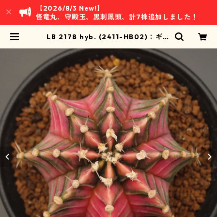
【2026/8/3 New!】
怪竜丸、守殿玉、黒刺鳳頭、計7株追加しました！
LB 2178 hyb. (2411-HB02)：ギム
ノカリキウム属 ※実生 | 万緑 BAN R
YOKU