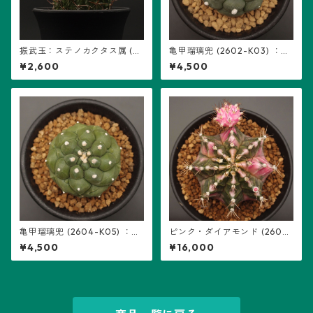
振武玉：ステノカクタス属 (B
亀甲瑠璃兜 (2602-K03) ：ア
08) ※実生
ストロフィツム属 ※実生
¥2,600
¥4,500
亀甲瑠璃兜 (2604-K05) ：ア
ピンク・ダイアモンド (2602-
ストロフィツム属 ※実生
PDM08)：ギムノカリキウム属
¥4,500
¥16,000