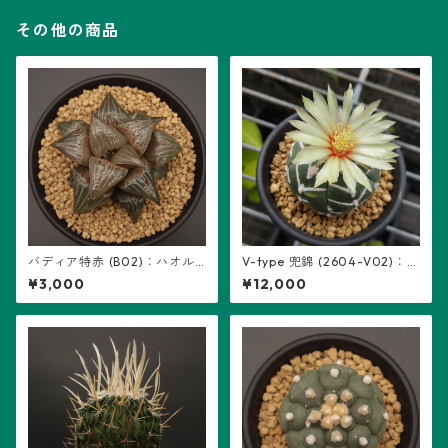
その他の商品
バディア特赤 (B02)：ハオル
V-type 兜錦 (2604-V02)：
チア属 ※実生
アストロフィツム属 ※実生
¥3,000
¥12,000