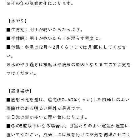
※その年の気候変化によります。
【水やり】
■生育期：用土が乾いたらたっぷり。
■半休眠：用土が乾いたら土を湿らす程度に。
■休眠：冬場の12月〜2月くらいまでは月1回にしてくださ
い。
※水のやり過ぎは根腐れや病気の原因となりますのでお気を
つけください。
【置き場所】
■直射日光を避け、遮光(50-60%くらい)した風通しのよい
雨除けのある明るい屋外が最適です。
※日光の量が多いと濃い色になります。
■冬の5度以下になる場合は、日当たりのよい窓辺か温室に
置いてください。風通しには気を付けて空気を循環させてく