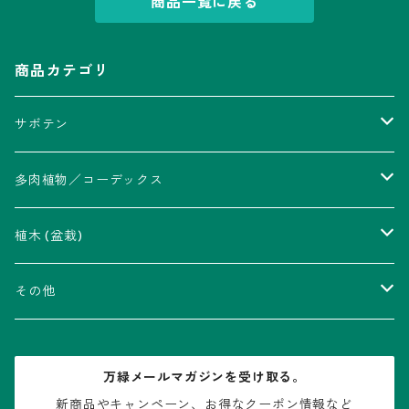
商品一覧に戻る
商品カテゴリ
サボテン
アストロフィツム属
多肉植物／コーデックス
瑠璃兜錦、兜丸錦
アリオカルプス属
アカベ属
植木 (盆栽)
V-type兜
ウィギンシア属
アロエ属
ムクロジ科：カエデ属
その他
大疣兜
エキノカクタス属
ガステリア属
ニレ科：ケヤキ属
鉢
万緑メールマガジンを受け取る。
大疣瑠璃兜
エキノケレウス属
コノフィツム属
水石・景石
新商品やキャンペーン、お得なクーポン情報など
