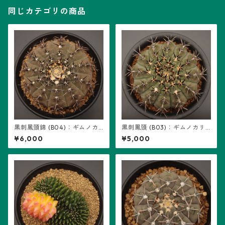
同じカテゴリの商品
黒刺鳳頭錦 (B04)：ギムノカ
黒刺鳳頭 (B03)：ギムノカリ
リキウム属 ※実生、地味斑
キウム属 ※実生
¥6,000
¥5,000