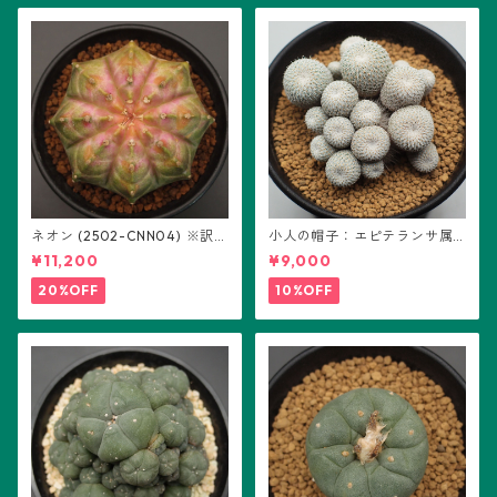
ネオン (2502-CNN04) ※訳あ
小人の帽子：エピテランサ属
り：ギムノカリキウム属 ※実
(B01)
¥11,200
¥9,000
生
20%OFF
10%OFF