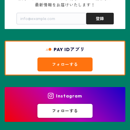
最新情報をお届けいたします！
亀甲兜
エキノプシス属
センナ属
登録
赤花兜
エスコバリア属
チレコドン属
リザード・スキン兜
PAY IDアプリ
エスポストア属
ドルステニア属
綴化、モンスト兜
フォローする
エピテランサエ属
ハオルチア属
花園兜
エリオシケ属
パキポディウム属
ヒトデ兜(★Star Shape)
Instagram
オブレゴニア属
フェネストラリア属
鸞鳳玉
フォローする
オレオケレウス属
プセウドリトス属