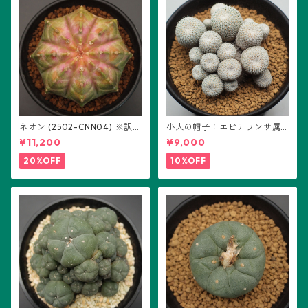
ネオン (2502-CNN04) ※訳あ
小人の帽子：エピテランサ属
り：ギムノカリキウム属 ※実
(B01)
¥11,200
¥9,000
生
20%OFF
10%OFF