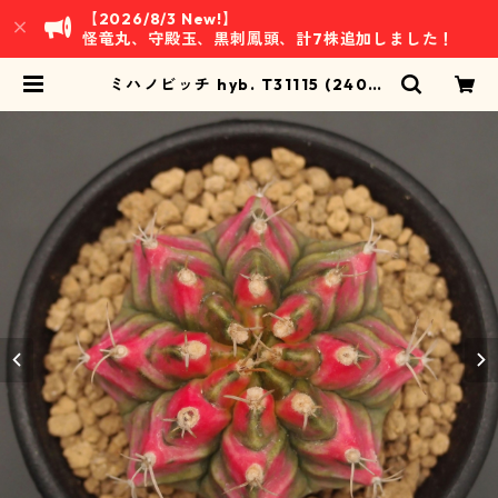
【2026/8/3 New!】
怪竜丸、守殿玉、黒刺鳳頭、計7株追加しました！
ミハノビッチ hyb. T31115 (2406-
T01)：ギムノカリキウム属 ※実生 |
万緑 BAN RYOKU