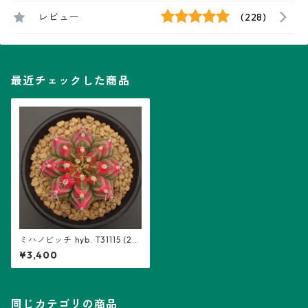
レビュー
(228)
最近チェックした商品
ミハノビッチ hyb. T31115 (24
06-T01)：ギムノカリキウム
¥3,400
属 ※実生
同じカテゴリの商品