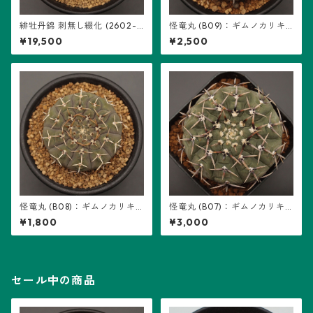
緋牡丹錦 刺無し綴化 (2602-H
怪竜丸 (B09)：ギムノカリキ
B01)：ギムノカリキウム属 ※
ウム属 ※実生
¥19,500
¥2,500
実生
怪竜丸 (B08)：ギムノカリキ
怪竜丸 (B07)：ギムノカリキ
ウム属 ※実生
ウム属 ※実生
¥1,800
¥3,000
セール中の商品