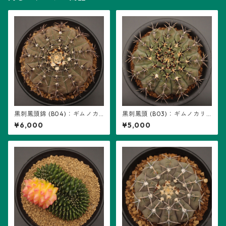
黒刺鳳頭錦 (B04)：ギムノカ
黒刺鳳頭 (B03)：ギムノカリ
リキウム属 ※実生、地味斑
キウム属 ※実生
¥6,000
¥5,000