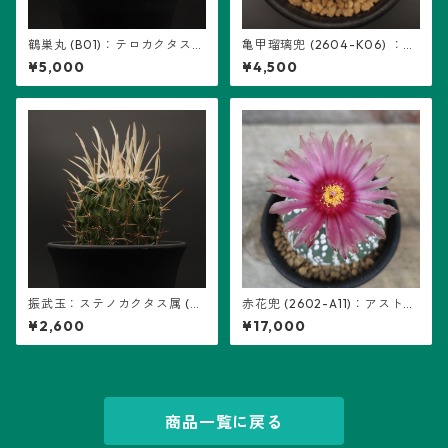
鶴巣丸 (B01)：テロカクタス属
亀甲瑠璃兜 (2604-K06) ：ア
※実生
ストロフィツム属 ※実生
¥5,000
¥4,500
振武玉：ステノカクタス属 (B
赤花兜 (2602-A11)：アストロ
08) ※実生
フィツム属 ※実生、五稜+複稜
¥2,600
¥17,000
あり
商品一覧に戻る