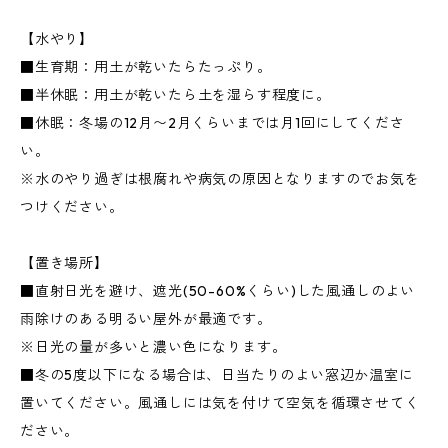
【水やり】
■生育期：用土が乾いたらたっぷり。
■半休眠：用土が乾いたら土を湿らす程度に。
■休眠：冬場の12月〜2月くらいまでは月1回にしてくださ
い。
※水のやり過ぎは根腐れや病気の原因となりますのでお気を
つけください。
【置き場所】
■直射日光を避け、遮光(50-60%くらい)した風通しのよい
雨除けのある明るい屋外が最適です。
※日光の量が多いと濃い色になります。
■冬の5度以下になる場合は、日当たりのよい窓辺か温室に
置いてください。風通しには気を付けて空気を循環させてく
ださい。