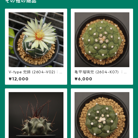
その他の商品
V-type 兜錦 (2604-V02)：
亀甲瑠璃兜 (2604-K07) ：ア
アストロフィツム属 ※実生
ストロフィツム属 ※実生
¥12,000
¥6,000