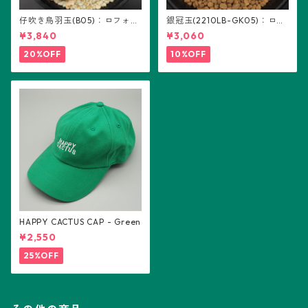
仔吹き烏羽玉(B05)：ロフォフ
銀冠玉(2210LB-GK05)：ロフ
ォラ属
ォフォラ属 ※実生
¥3,840
¥3,060
20%OFF
10%OFF
HAPPY CACTUS CAP - Green
¥2,550
25%OFF