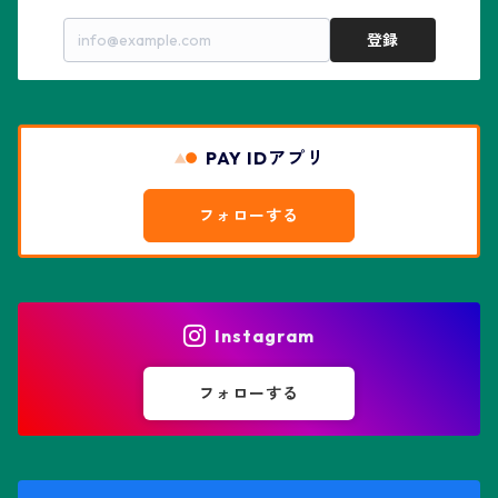
亀甲兜
エキノプシス属
センナ属
登録
赤花兜
エスコバリア属
チレコドン属
リザード・スキン兜
PAY IDアプリ
エスポストア属
ドルステニア属
綴化、モンスト兜
フォローする
エピテランサエ属
ハオルチア属
花園兜
エリオシケ属
パキポディウム属
ヒトデ兜(★Star Shape)
Instagram
オブレゴニア属
フェネストラリア属
鸞鳳玉
フォローする
オレオケレウス属
プセウドリトス属