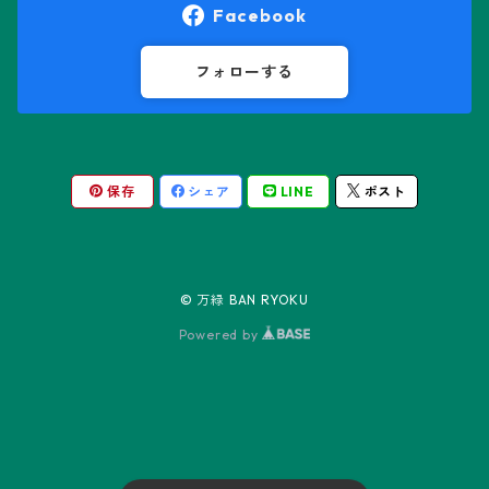
オロヤ属
ペラルゴニウム属
Facebook
ギムノカクタス属
ボスウェリア属
フォローする
ギムノカリキウム属
モンソニア属
保存
シェア
LINE
ポスト
friedrichii LB 2178
キリンドロオプンチア属
ユーフォルビア属
friedrichii VoS 12-1241
オールド・オベサ
ケレウス属
リトープス属
© 万緑 BAN RYOKU
friedrichii VoS 01-014/a
ノーマル・オベサ
Powered by
コピアポア属
Black Widow
コリファンタ属
Neon
ステノカクタス属