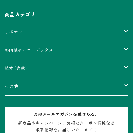
商品カテゴリ
サボテン
アストロフィツム属
多肉植物／コーデックス
瑠璃兜錦、兜丸錦
アリオカルプス属
アカベ属
植木 (盆栽)
V-type兜
ウィギンシア属
アロエ属
ムクロジ科：カエデ属
その他
大疣兜
エキノカクタス属
ガステリア属
ニレ科：ケヤキ属
鉢
万緑メールマガジンを受け取る。
大疣瑠璃兜
エキノケレウス属
コノフィツム属
水石・景石
新商品やキャンペーン、お得なクーポン情報など

最新情報をお届けいたします！