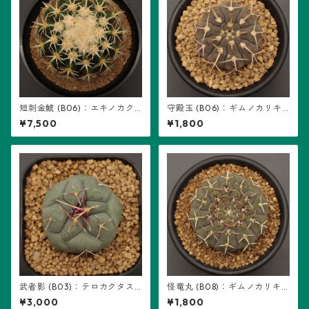
短刺金鯱 (B06)：エキノカク
守殿玉 (B06)：ギムノカリキ
タス属 ※実生
ウム属 ※実生
¥7,500
¥1,800
武者影 (B03)：テロカクタス
怪竜丸 (B08)：ギムノカリキ
属 ※実生
ウム属 ※実生
¥3,000
¥1,800