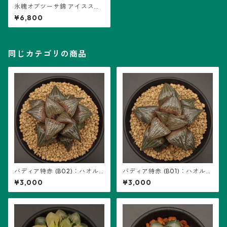
氷魄オブツーサ錦 アイススピ
リット (B02)：ハオルチア属
¥6,800
※交配種 ※2025/3/29 再撮影
同じカテゴリの商品
バディア特赤 (B02)：ハオル
バディア特赤 (B01)：ハオルチ
チア属 ※実生
ア属 ※実生
¥3,000
¥3,000