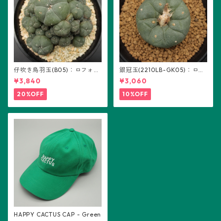
仔吹き烏羽玉(B05)：ロフォフ
銀冠玉(2210LB-GK05)：ロフ
ォラ属
ォフォラ属 ※実生
¥3,840
¥3,060
20%OFF
10%OFF
HAPPY CACTUS CAP - Green