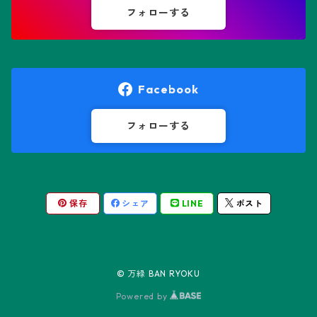
鸞鳳玉
フォローする
オレオケレウス属
プセウドリトス属
オロヤ属
ペラルゴニウム属
Facebook
ギムノカクタス属
ボスウェリア属
フォローする
ギムノカリキウム属
モンソニア属
保存
シェア
LINE
ポスト
friedrichii LB 2178
キリンドロオプンチア属
ユーフォルビア属
friedrichii VoS 12-1241
オールド・オベサ
ケレウス属
リトープス属
© 万緑 BAN RYOKU
friedrichii VoS 01-014/a
ノーマル・オベサ
Powered by
コピアポア属