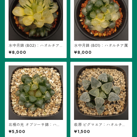
水中月錦 (B02)：ハオルチア
水中月錦 (B01)：ハオルチア属
属
¥8,000
¥8,000
北極の光 オブツーサ錦：ハオ
萩原 ピグマエア：ハオルチア
ルチア属 (B01)
属 (B01)
¥5,500
¥1,500