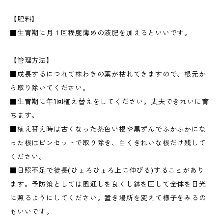
【肥料】
■生育期に月１回程度薄めの液肥を加えるといいです。
【管理方法】
■成長するにつれて株わきの葉が枯れてきますので、根元か
ら取り除いてください。
■生育期に年1回植え替えをしてください。丈夫できれいに育
ちます。
■植え替え時は古くなった茶色い根や黒ずんでふかふかにな
った根はピンセットで取り除き、白くきれいな根だけ残して
ください。
■日照不足で徒長(ひょろひょろ上に伸びる)することがあり
ます。予防策としては風通しを良くし鉢を回して全体を日光
に照るようにしてください。置き場所を変えて様子をみるの
もいいです。