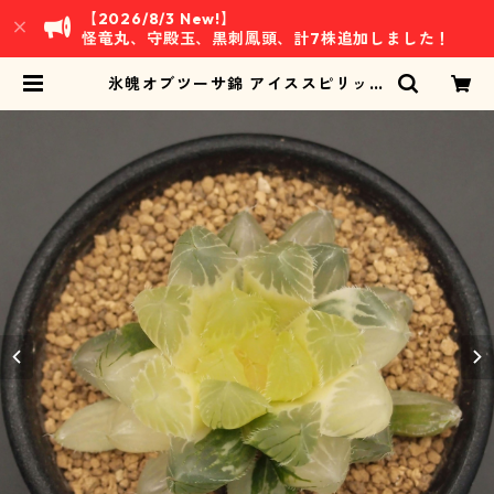
【2026/8/3 New!】
怪竜丸、守殿玉、黒刺鳳頭、計7株追加しました！
氷魄オブツーサ錦 アイススピリット
(B02)：ハオルチア属 ※交配種 ※2
025/3/29 再撮影 | 万緑 BAN RYO
KU