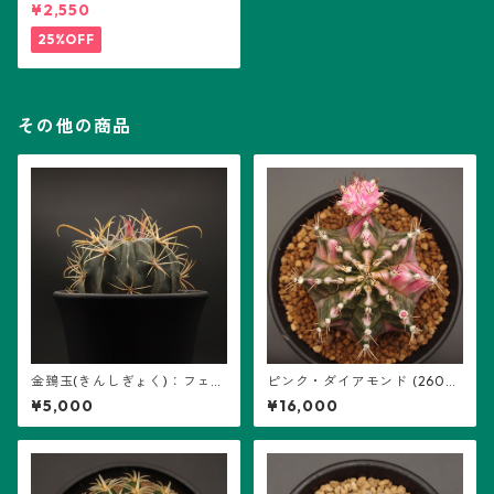
¥2,550
25%OFF
その他の商品
金鵄玉(きんしぎょく)：フェロ
ピンク・ダイアモンド (2602-
カクタス属 (B07) ※実生
PDM08)：ギムノカリキウム属
¥5,000
¥16,000