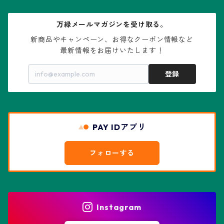
大疣兜
エキノカクタス属
ガステリア属
ニレ科：ケヤキ属
鉢
万緑メールマガジンを受け取る。
大疣瑠璃兜
エキノケレウス属
コノフィツム属
水石・景石
新商品やキャンペーン、お得なクーポン情報など

最新情報をお届けいたします！
亀甲兜
エキノプシス属
センナ属
登録
赤花兜
エスコバリア属
チレコドン属
リザード・スキン兜
PAY IDアプリ
エスポストア属
ドルステニア属
綴化、モンスト兜
フォローする
エピテランサエ属
ハオルチア属
花園兜
エリオシケ属
パキポディウム属
ヒトデ兜(★Star Shape)
Instagram
オブレゴニア属
フェネストラリア属