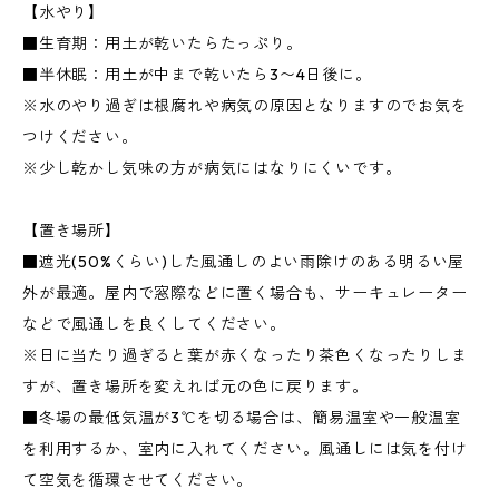
【水やり】
■生育期：用土が乾いたらたっぷり。
■半休眠：用土が中まで乾いたら3〜4日後に。
※水のやり過ぎは根腐れや病気の原因となりますのでお気を
つけください。
※少し乾かし気味の方が病気にはなりにくいです。
【置き場所】
■遮光(50%くらい)した風通しのよい雨除けのある明るい屋
外が最適。屋内で窓際などに置く場合も、サーキュレーター
などで風通しを良くしてください。
※日に当たり過ぎると葉が赤くなったり茶色くなったりしま
すが、置き場所を変えれば元の色に戻ります。
■冬場の最低気温が3℃を切る場合は、簡易温室や一般温室
を利用するか、室内に入れてください。風通しには気を付け
て空気を循環させてください。