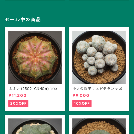
セール中の商品
ネオン (2502-CNN04) ※訳あ
小人の帽子：エピテランサ属
り：ギムノカリキウム属 ※実
(B01)
¥11,200
¥9,000
生
20%OFF
10%OFF