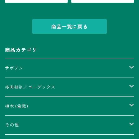
商品一覧に戻る
商品カテゴリ
サボテン
アストロフィツム属
多肉植物／コーデックス
瑠璃兜錦、兜丸錦
アリオカルプス属
アカベ属
植木 (盆栽)
V-type兜
ウィギンシア属
アロエ属
ムクロジ科：カエデ属
その他