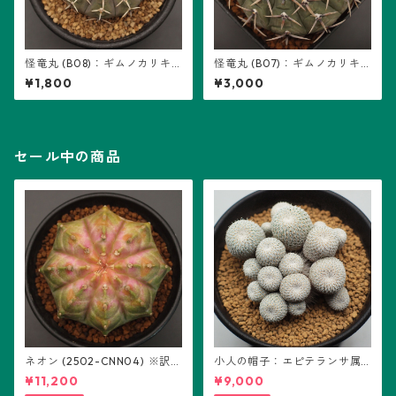
怪竜丸 (B08)：ギムノカリキ
怪竜丸 (B07)：ギムノカリキ
ウム属 ※実生
ウム属 ※実生
¥1,800
¥3,000
セール中の商品
ネオン (2502-CNN04) ※訳あ
小人の帽子：エピテランサ属
り：ギムノカリキウム属 ※実
(B01)
¥11,200
¥9,000
生