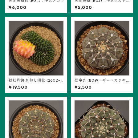
黒刺鳳頭錦 (B04)：ギムノカ
黒刺鳳頭 (B03)：ギムノカリ
リキウム属 ※実生、地味斑
キウム属 ※実生
¥6,000
¥5,000
緋牡丹錦 刺無し綴化 (2602-H
怪竜丸 (B09)：ギムノカリキ
B01)：ギムノカリキウム属 ※
ウム属 ※実生
¥19,500
¥2,500
実生