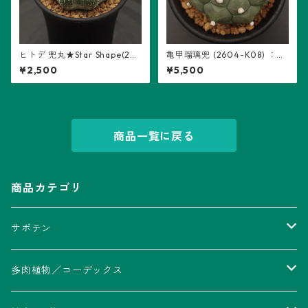
ヒトデ 兜丸★Star Shape(26
亀甲瑠璃兜 (2604-K08) ：ア
04-S03)：アストロフィツム
ストロフィツム属 ※実生
¥2,500
¥5,500
属 ※実生
商品一覧に戻る
商品カテゴリ
サボテン
アストロフィツム属
多肉植物／コーデックス