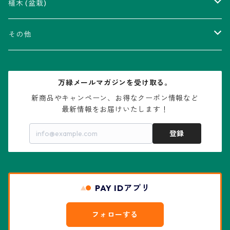
瑠璃兜錦、兜丸錦
アリオカルプス属
アカベ属
植木 (盆栽)
V-type兜
ウィギンシア属
アロエ属
ムクロジ科：カエデ属
その他
大疣兜
エキノカクタス属
ガステリア属
ニレ科：ケヤキ属
鉢
万緑メールマガジンを受け取る。
大疣瑠璃兜
エキノケレウス属
コノフィツム属
水石・景石
新商品やキャンペーン、お得なクーポン情報など

最新情報をお届けいたします！
亀甲兜
エキノプシス属
センナ属
登録
赤花兜
エスコバリア属
チレコドン属
リザード・スキン兜
PAY IDアプリ
エスポストア属
ドルステニア属
綴化、モンスト兜
フォローする
エピテランサエ属
ハオルチア属