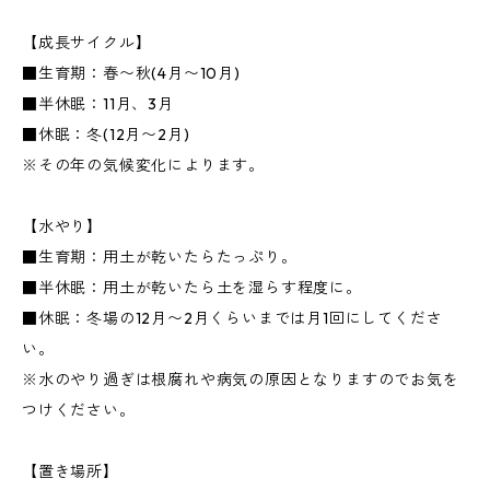
【成長サイクル】
■生育期：春〜秋(4月〜10月)
■半休眠：11月、3月
■休眠：冬(12月〜2月)
※その年の気候変化によります。
【水やり】
■生育期：用土が乾いたらたっぷり。
■半休眠：用土が乾いたら土を湿らす程度に。
■休眠：冬場の12月〜2月くらいまでは月1回にしてくださ
い。
※水のやり過ぎは根腐れや病気の原因となりますのでお気を
つけください。
【置き場所】