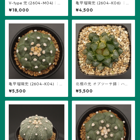
V-type 兜 (2604-M04)：ア
亀甲瑠璃兜 (2604-K06) ：ア
ストロフィツム属 ※実生、2頭
ストロフィツム属 ※実生
¥18,000
¥4,500
立ち、5稜
亀甲瑠璃兜 (2604-K04) ：ア
北極の光 オブツーサ錦：ハオ
ストロフィツム属 ※実生
ルチア属 (B01)
¥5,500
¥5,500