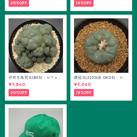
20%OFF
10%OFF
仔吹き烏羽玉(B05)：ロフォフ
銀冠玉(2210LB-GK05)：ロフ
ォラ属
ォフォラ属 ※実生
¥3,840
¥3,060
20%OFF
10%OFF