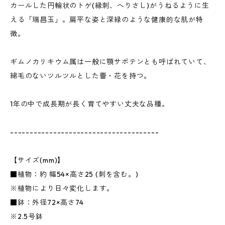
カールした円輪状のトゲ(縁刺、へりさし)がうねるように生
える「瑞昌玉」。扁平な姿と深緑のような健康的な肌が特
徴。
ギムノカリキウム属は一般に顎サボテンとも呼ばれていて、
綿毛のないツルツルとした蕾・花を持つ。
1年の中で成長期が長く育てやすい丈夫な品種。
--------------------------------------
【サイズ(mm)】
■植物：約 幅54×高さ25 (刺を含む。)
※植物により日々変化します。
■鉢：外径72×高さ74
※2.5号鉢