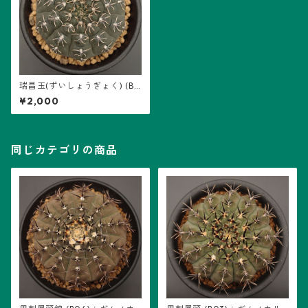
瑞昌玉(ずいしょうぎょく) (B0
8)：ギムノカリキウム属 ※実
¥2,000
生
同じカテゴリの商品