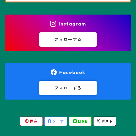
花園兜
エリオシケ属
パキポディウム属
ヒトデ兜(★Star Shape)
Instagram
オブレゴニア属
フェネストラリア属
鸞鳳玉
フォローする
オレオケレウス属
プセウドリトス属
オロヤ属
ペラルゴニウム属
Facebook
ギムノカクタス属
ボスウェリア属
フォローする
ギムノカリキウム属
モンソニア属
保存
シェア
LINE
ポスト
friedrichii LB 2178
キリンドロオプンチア属
ユーフォルビア属