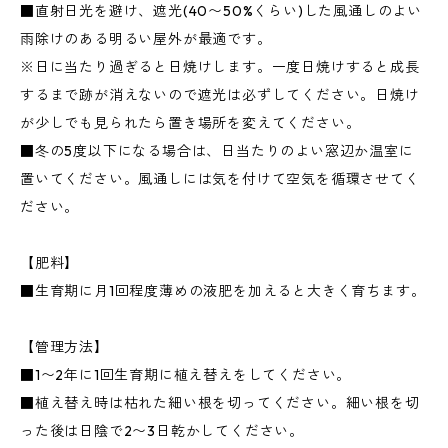
■直射日光を避け、遮光(40〜50%くらい)した風通しのよい
雨除けのある明るい屋外が最適です。
※日に当たり過ぎると日焼けします。一度日焼けすると成長
するまで跡が消えないので遮光は必ずしてください。日焼け
が少しでも見られたら置き場所を変えてください。
■冬の5度以下になる場合は、日当たりのよい窓辺か温室に
置いてください。風通しには気を付けて空気を循環させてく
ださい。
【肥料】
■生育期に月1回程度薄めの液肥を加えると大きく育ちます。
【管理方法】
■1〜2年に1回生育期に植え替えをしてください。
■植え替え時は枯れた細い根を切ってください。細い根を切
った後は日陰で2〜3日乾かしてください。