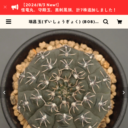
【2026/8/3 New!】
怪竜丸、守殿玉、黒刺鳳頭、計7株追加しました！
瑞昌玉(ずいしょうぎょく) (B08)：
ギムノカリキウム属 ※実生 | 万緑 B
AN RYOKU