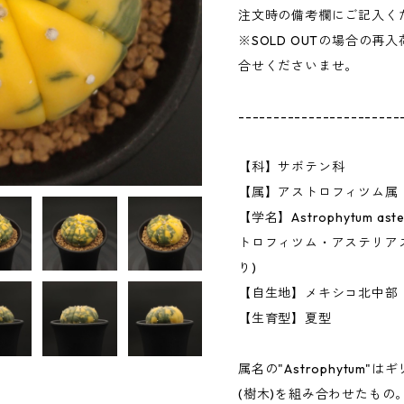
注文時の備考欄にご記入く
※SOLD OUTの場合の
合せくださいませ。
-----------------------
【科】サボテン科
【属】アストロフィツム属
【学名】Astrophytum asteria
トロフィツム・アステリア
り)
【自生地】メキシコ北中部
【生育型】夏型
属名の"Astrophytum"はギリ
(樹木)を組み合わせたもの