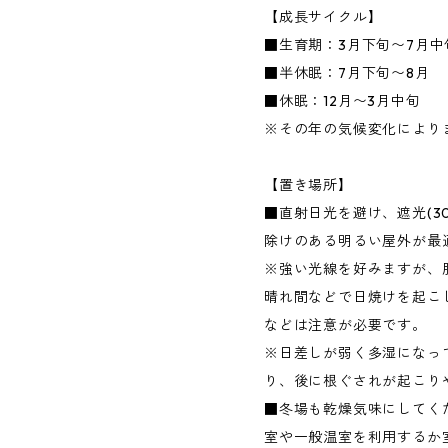
【成長サイクル】
■生育期：3月下旬〜7月中旬
■半休眠：7月下旬〜8月
■休眠：12月〜3月中旬
※その年の気候変化により
【置き場所】
■直射日光を避け、遮光(3
除けのある明るい屋外が最
※強い光線を好みますが、
晴れ間などで日焼けを起こ
などは注意が必要です。
※日差しが弱く多湿になっ
り、後に根ぐされが起こり
■冬場も乾燥気味にしてく
室や一般温室を利用するか