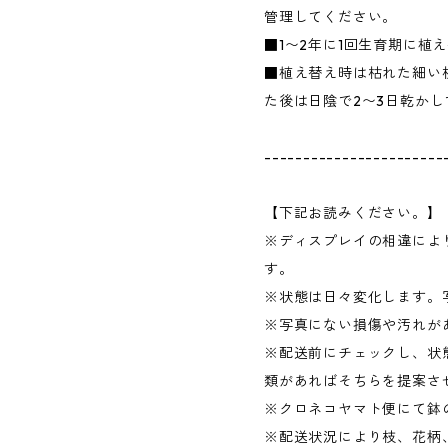
管理してください。
■1〜2年に1回生育期に植
■植え替え時は枯れた細い
た後は日陰で2〜3日乾か
-----------------------
【下記お読みください。】
※ディスプレイの相違によ
す。
※状態は日々変化します。
※写真にない損傷や汚れが
※配送前にチェックし、状
類があればそちらを提案さ
※クロネコヤマト便にて鉢
※配送状況により枝、花柄