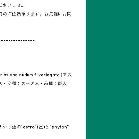
ださいませ。
再入荷のご依頼承ります。お気軽にお問
---------------
s var. nudum f. variegata (アス
ス・変種：ヌーダム・品種：斑入
シャ語の"astro"(星)と"phyton"
。