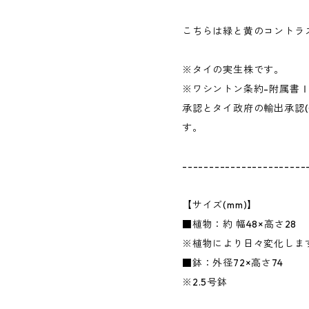
こちらは緑と黄のコントラ
※タイの実生株です。
※ワシントン条約-附属書
承認とタイ政府の輸出承認(
す。
-----------------------
【サイズ(mm)】
■植物：約 幅48×高さ28
※植物により日々変化しま
■鉢：外径72×高さ74
※2.5号鉢