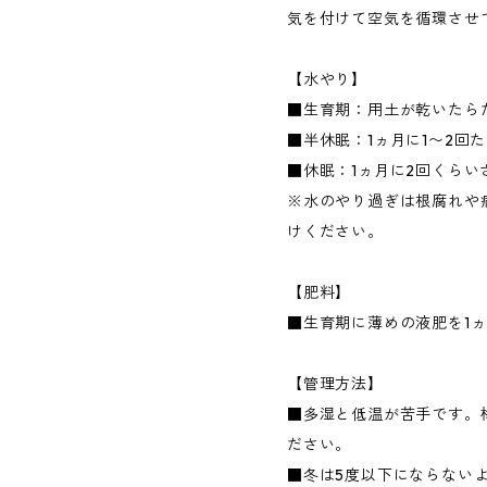
気を付けて空気を循環させ
【水やり】
■生育期：用土が乾いたら
■半休眠：1ヵ月に1〜2回
■休眠：1ヵ月に2回くらい
※水のやり過ぎは根腐れや
けください。
【肥料】
■生育期に薄めの液肥を1ヵ
【管理方法】
■多湿と低温が苦手です。
ださい。
■冬は5度以下にならない